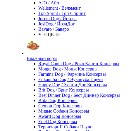
AJO / Айо
Wellement / Вэлэмент
Top Sprint / Топ Спринт
Josera Dog / Йозера
JosiDog / ЙозиДог
Bavaro / Баваро
+ ЕЩЕ 18
Влажный корм
Royal Canin Dog / Роял Канин Консервы
Monge Dog / Монж Консервы
Farmina Dog / Фармина Консервы
Eukanuba Dog / Эукануба Паучи
Happy Dog / Хеппи Дог Консервы
Brit Dog / Брит Консервы
Best Dinner Dog / Бест Диннер Консервы
Blitz Dog Консервы
Gemon Dog Консервы
Мнямс Собаки Консервы
Award Dog Консервы
Edel Dog Консервы
ТерриториЯ Собаки Паучи