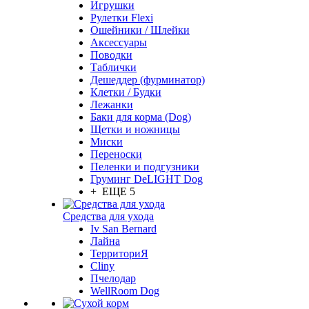
Игрушки
Рулетки Flexi
Ошейники / Шлейки
Аксессуары
Поводки
Таблички
Дешеддер (фурминатор)
Клетки / Будки
Лежанки
Баки для корма (Dog)
Щетки и ножницы
Миски
Переноски
Пеленки и подгузники
Груминг DeLIGHT Dog
+ ЕЩЕ 5
Средства для ухода
Iv San Bernard
Лайна
ТерриториЯ
Cliny
Пчелодар
WellRoom Dog