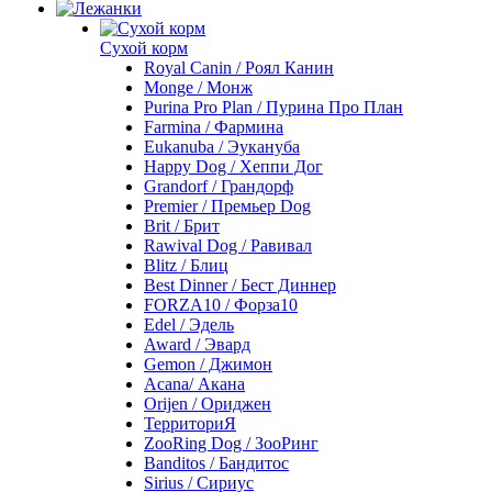
Сухой корм
Royal Canin / Роял Канин
Monge / Монж
Purina Pro Plan / Пурина Про План
Farmina / Фармина
Eukanuba / Эукануба
Happy Dog / Хеппи Дог
Grandorf / Грандорф
Premier / Премьер Dog
Brit / Брит
Rawival Dog / Равивал
Blitz / Блиц
Best Dinner / Бест Диннер
FORZA10 / Форза10
Edel / Эдель
Award / Эвард
Gemon / Джимон
Acana/ Акана
Orijen / Ориджен
ТерриториЯ
ZooRing Dog / ЗооРинг
Banditos / Бандитос
Sirius / Сириус