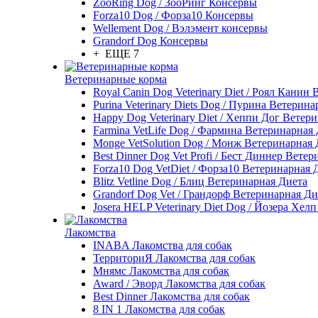
ZooRing Dog / ЗооРинг Консервы
Forza10 Dog / Форза10 Консервы
Wellement Dog / Вэлэмент консервы
Grandorf Dog Консервы
+ ЕЩЕ 7
Ветеринарные корма
Royal Canin Dog Veterinary Diet / Роял Канин
Purina Veterinary Diets Dog / Пурина Ветерин
Happy Dog Veterinary Diet / Хеппи Дог Ветер
Farmina VetLife Dog / Фармина Ветеринарная
Monge VetSolution Dog / Монж Ветеринарная 
Best Dinner Dog Vet Profi / Бест Диннер Вете
Forza10 Dog VetDiet / Форза10 Ветеринарная 
Blitz Vetline Dog / Блиц Ветеринарная Диета
Grandorf Dog Vet / Грандорф Ветеринарная Ди
Josera HELP Veterinary Diet Dog / Йозера Хел
Лакомства
INABA Лакомства для собак
ТерриториЯ Лакомства для собак
Мнямс Лакомства для собак
Award / Эворд Лакомства для собак
Best Dinner Лакомства для собак
8 IN 1 Лакомства для собак