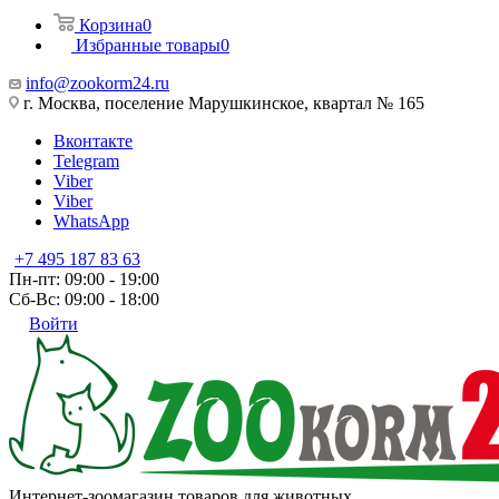
Корзина
0
Избранные товары
0
info@zookorm24.ru
г. Москва, поселение Марушкинское, квартал № 165
Вконтакте
Telegram
Viber
Viber
WhatsApp
+7 495 187 83 63
Пн-пт: 09:00 - 19:00
Сб-Вс: 09:00 - 18:00
Войти
Интернет-зоомагазин товаров для животных