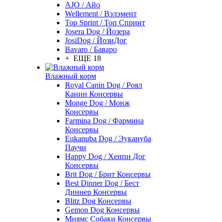
AJO / Айо
Wellement / Вэлэмент
Top Sprint / Топ Спринт
Josera Dog / Йозера
JosiDog / ЙозиДог
Bavaro / Баваро
+ ЕЩЕ 18
Влажный корм
Royal Canin Dog / Роял
Канин Консервы
Monge Dog / Монж
Консервы
Farmina Dog / Фармина
Консервы
Eukanuba Dog / Эукануба
Паучи
Happy Dog / Хеппи Дог
Консервы
Brit Dog / Брит Консервы
Best Dinner Dog / Бест
Диннер Консервы
Blitz Dog Консервы
Gemon Dog Консервы
Мнямс Собаки Консервы