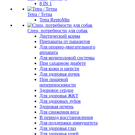
8 IN 1
Tetra / Тетра
Tetra ReptoMin
Спец. потребности для собак
Диетический корма
Препараты от паразитов
Для опорно-двигательного
аппарата
Для мочеполовой системы
При сахарном диабете
Для кожи и шерсти
Для здоровья почек
При пищевой
непереносимости
Здоровое сердце
Для здоровья ЖКТ
Для здоровых зубов
Здоровая печень
Для снижения веса
В период восстановления
Для поддержки иммунитета
Для здоровья глаз
Для здоровья ушей