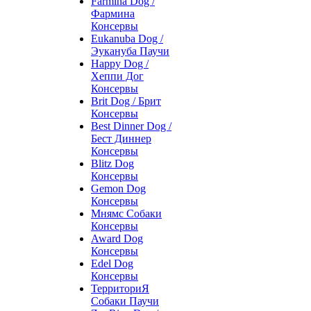
Farmina Dog /
Фармина
Консервы
Eukanuba Dog /
Эукануба Паучи
Happy Dog /
Хеппи Дог
Консервы
Brit Dog / Брит
Консервы
Best Dinner Dog /
Бест Диннер
Консервы
Blitz Dog
Консервы
Gemon Dog
Консервы
Мнямс Собаки
Консервы
Award Dog
Консервы
Edel Dog
Консервы
ТерриториЯ
Собаки Паучи