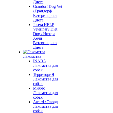
Диета
Grandorf Dog Vet
/ Грандорф
Ветеринарная
Диета
Josera HELP
Veterinary Diet
Dog / Йозера
Хелп
Ветеринарная
Диета
Лакомства
INABA
Лакомства для
собак
ТерриториЯ
Лакомства для
собак
Мнямс
Лакомства для
собак
Award / Эворд
Лакомства для
собак