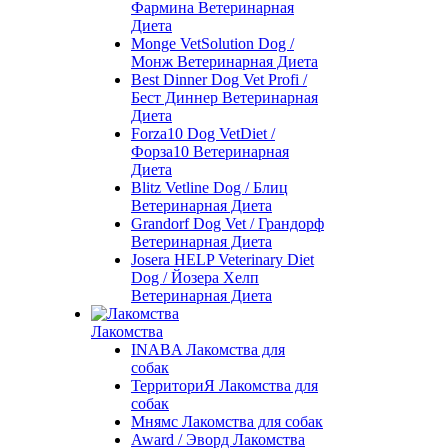
Фармина Ветеринарная
Диета
Monge VetSolution Dog /
Монж Ветеринарная Диета
Best Dinner Dog Vet Profi /
Бест Диннер Ветеринарная
Диета
Forza10 Dog VetDiet /
Форза10 Ветеринарная
Диета
Blitz Vetline Dog / Блиц
Ветеринарная Диета
Grandorf Dog Vet / Грандорф
Ветеринарная Диета
Josera HELP Veterinary Diet
Dog / Йозера Хелп
Ветеринарная Диета
Лакомства
INABA Лакомства для
собак
ТерриториЯ Лакомства для
собак
Мнямс Лакомства для собак
Award / Эворд Лакомства