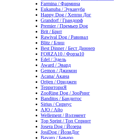
Farmina / Фармина
Eukanuba / Эукануба
Happy Dog / Хеппи Дог
Grandorf / Грандорф
Premier / Премьер Dog
Brit / Брит
Rawival Dog / Равивал
Blitz / Блиц
Best Dinner / Бест Диннер
FORZA10 / Форза10
Edel / Эдель
Award / Эвард
Gemon / Джимон
Acana/ Акана
Orijen / Ориджен
ТерриториЯ
ZooRing Dog / ЗооРинг
Banditos / Бандитос
Sirius / Сириус
AJO / Айо
Wellement / Вэлэмент
Top Sprint / Топ Спринт
Josera Dog / Йозера
JosiDog / ЙозиДог
Bavaro / Баваро