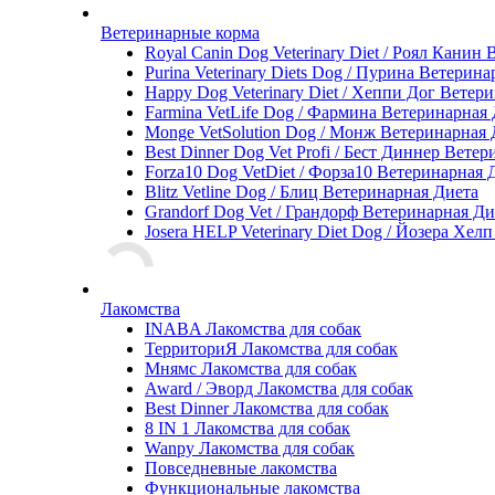
Ветеринарные корма
Royal Canin Dog Veterinary Diet / Роял Канин
Purina Veterinary Diets Dog / Пурина Ветерин
Happy Dog Veterinary Diet / Хеппи Дог Ветер
Farmina VetLife Dog / Фармина Ветеринарная
Monge VetSolution Dog / Монж Ветеринарная 
Best Dinner Dog Vet Profi / Бест Диннер Вете
Forza10 Dog VetDiet / Форза10 Ветеринарная 
Blitz Vetline Dog / Блиц Ветеринарная Диета
Grandorf Dog Vet / Грандорф Ветеринарная Ди
Josera HELP Veterinary Diet Dog / Йозера Хел
Лакомства
INABA Лакомства для собак
ТерриториЯ Лакомства для собак
Мнямс Лакомства для собак
Award / Эворд Лакомства для собак
Best Dinner Лакомства для собак
8 IN 1 Лакомства для собак
Wanpy Лакомства для собак
Повседневные лакомства
Функциональные лакомства