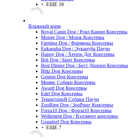
+ ЕЩЕ 18
Влажный корм
Royal Canin Dog / Роял Канин Консервы
Monge Dog / Монж Консервы
Farmina Dog / Фармина Консервы
Eukanuba Dog / Эукануба Паучи
Happy Dog / Хеппи Дог Консервы
Brit Dog / Брит Консервы
Best Dinner Dog / Бест Диннер Консервы
Blitz Dog Консервы
Gemon Dog Консервы
Мнямс Собаки Консервы
Award Dog Консервы
Edel Dog Консервы
ТерриториЯ Собаки Паучи
ZooRing Dog / ЗооРинг Консервы
Forza10 Dog / Форза10 Консервы
Wellement Dog / Вэлэмент консервы
Grandorf Dog Консервы
+ ЕЩЕ 7