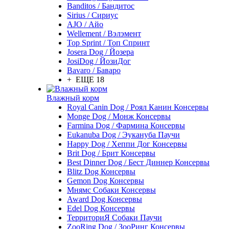
Banditos / Бандитос
Sirius / Сириус
AJO / Айо
Wellement / Вэлэмент
Top Sprint / Топ Спринт
Josera Dog / Йозера
JosiDog / ЙозиДог
Bavaro / Баваро
+ ЕЩЕ 18
Влажный корм
Royal Canin Dog / Роял Канин Консервы
Monge Dog / Монж Консервы
Farmina Dog / Фармина Консервы
Eukanuba Dog / Эукануба Паучи
Happy Dog / Хеппи Дог Консервы
Brit Dog / Брит Консервы
Best Dinner Dog / Бест Диннер Консервы
Blitz Dog Консервы
Gemon Dog Консервы
Мнямс Собаки Консервы
Award Dog Консервы
Edel Dog Консервы
ТерриториЯ Собаки Паучи
ZooRing Dog / ЗооРинг Консервы