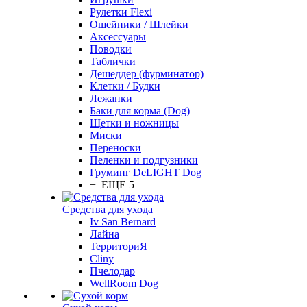
Рулетки Flexi
Ошейники / Шлейки
Аксессуары
Поводки
Таблички
Дешеддер (фурминатор)
Клетки / Будки
Лежанки
Баки для корма (Dog)
Щетки и ножницы
Миски
Переноски
Пеленки и подгузники
Груминг DeLIGHT Dog
+ ЕЩЕ 5
Средства для ухода
Iv San Bernard
Лайна
ТерриториЯ
Cliny
Пчелодар
WellRoom Dog