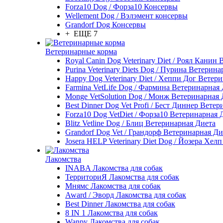
Forza10 Dog / Форза10 Консервы
Wellement Dog / Вэлэмент консервы
Grandorf Dog Консервы
+ ЕЩЕ 7
Ветеринарные корма
Royal Canin Dog Veterinary Diet / Роял Канин
Purina Veterinary Diets Dog / Пурина Ветерин
Happy Dog Veterinary Diet / Хеппи Дог Ветер
Farmina VetLife Dog / Фармина Ветеринарная
Monge VetSolution Dog / Монж Ветеринарная 
Best Dinner Dog Vet Profi / Бест Диннер Вете
Forza10 Dog VetDiet / Форза10 Ветеринарная 
Blitz Vetline Dog / Блиц Ветеринарная Диета
Grandorf Dog Vet / Грандорф Ветеринарная Ди
Josera HELP Veterinary Diet Dog / Йозера Хел
Лакомства
INABA Лакомства для собак
ТерриториЯ Лакомства для собак
Мнямс Лакомства для собак
Award / Эворд Лакомства для собак
Best Dinner Лакомства для собак
8 IN 1 Лакомства для собак
Wanpy Лакомства для собак