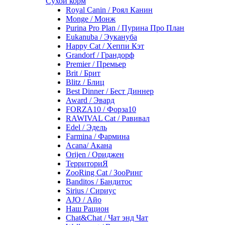
Сухой корм
Royal Canin / Роял Канин
Monge / Монж
Purina Pro Plan / Пурина Про План
Eukanuba / Эукануба
Happy Cat / Хеппи Кэт
Grandorf / Грандорф
Premier / Премьер
Brit / Брит
Blitz / Блиц
Best Dinner / Бест Диннер
Award / Эвард
FORZA10 / Форза10
RAWIVAL Cat / Равивал
Edel / Эдель
Farmina / Фармина
Acana/ Акана
Orijen / Ориджен
ТерриториЯ
ZooRing Cat / ЗооРинг
Banditos / Бандитос
Sirius / Сириус
AJO / Айо
Наш Рацион
Chat&Chat / Чат энд Чат