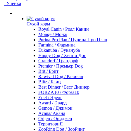
Уценка
Сухой корм
Royal Canin / Роял Канин
Monge / Монж
Purina Pro Plan / Пурина Про План
Farmina / Фармина
Eukanuba / Эукануба
Happy Dog / Хеппи Дог
Grandorf / Грандорф
Premier / Премьер Dog
Brit / Брит
Rawival Dog / Равивал
Blitz / Блиц
Best Dinner / Бест Диннер
FORZA10 / Форза10
Edel / Эдель
Award / Эвард
Gemon / Джимон
Acana/ Акана
Orijen / Ориджен
ТерриториЯ
ZooRing Dog / ЗооРинг