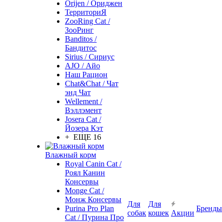
Orijen / Ориджен
ТерриториЯ
ZooRing Cat /
ЗооРинг
Banditos /
Бандитос
Sirius / Сириус
AJO / Айо
Наш Рацион
Chat&Chat / Чат
энд Чат
Wellement /
Вэллэмент
Josera Cat /
Йозера Кэт
+ ЕЩЕ 16
Влажный корм
Royal Canin Cat /
Роял Канин
Консервы
Monge Cat /
Монж Консервы
Для
Для
Purina Pro Plan
Бренды
собак
кошек
Акции
Cat / Пурина Про