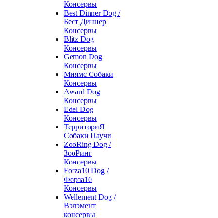
Консервы
Best Dinner Dog /
Бест Диннер
Консервы
Blitz Dog
Консервы
Gemon Dog
Консервы
Мнямс Собаки
Консервы
Award Dog
Консервы
Edel Dog
Консервы
ТерриториЯ
Собаки Паучи
ZooRing Dog /
ЗооРинг
Консервы
Forza10 Dog /
Форза10
Консервы
Wellement Dog /
Вэлэмент
консервы