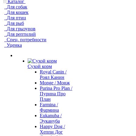
Каталог
Для собак
Для кошек
Для птиц
Для рыб
Для грызунов
Для рептилий
Спец. потребности
Уценка
Сухой корм
Royal Canin /
Роял Канин
Monge / Монж
Purina Pro Plan /
Пурина Про
План
Farmina /
Фармина
Eukanuba /
Эукануба
Happy Dog /
Хеппи Дог