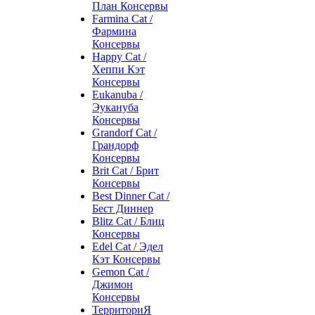
План Консервы
Farmina Cat /
Фармина
Консервы
Happy Cat /
Хеппи Кэт
Консервы
Eukanuba /
Эукануба
Консервы
Grandorf Cat /
Грандорф
Консервы
Brit Cat / Брит
Консервы
Best Dinner Cat /
Бест Диннер
Blitz Cat / Блиц
Консервы
Edel Cat / Эдел
Кэт Консервы
Gemon Cat /
Джимон
Консервы
ТерриториЯ