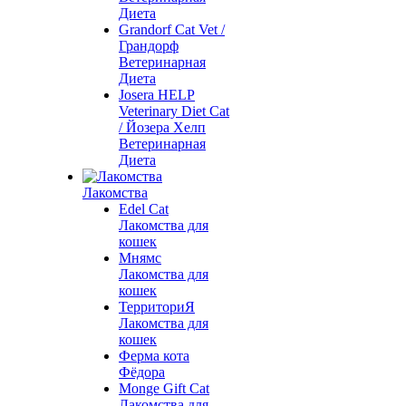
Диета
Grandorf Cat Vet /
Грандорф
Ветеринарная
Диета
Josera HELP
Veterinary Diet Cat
/ Йозера Хелп
Ветеринарная
Диета
Лакомства
Edel Cat
Лакомства для
кошек
Мнямс
Лакомства для
кошек
ТерриториЯ
Лакомства для
кошек
Ферма кота
Фёдора
Monge Gift Cat
Лакомства для