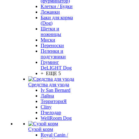
(фурминатор)
Клетки / Будки
Лежанки
Баки для корма
(Dog)
Щетки и
ножницы
Миски
Переноски
Пеленки и
подгузники
Груминг
DeLIGHT Dog
+ ЕЩЕ 5
Средства для ухода
Iv San Bernard
Лайна
ТерриториЯ
Cliny
Пчелодар
WellRoom Dog
Сухой корм
Royal Canin /