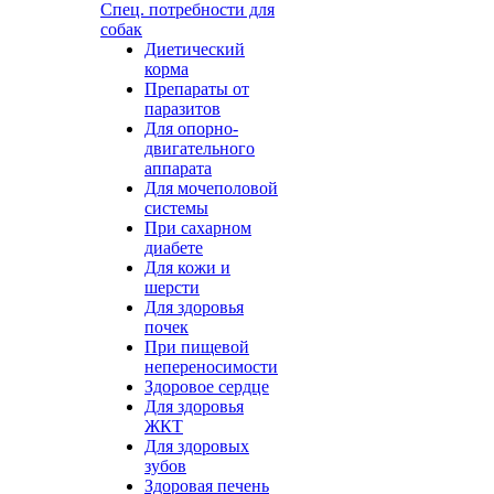
Спец. потребности для
собак
Диетический
корма
Препараты от
паразитов
Для опорно-
двигательного
аппарата
Для мочеполовой
системы
При сахарном
диабете
Для кожи и
шерсти
Для здоровья
почек
При пищевой
непереносимости
Здоровое сердце
Для здоровья
ЖКТ
Для здоровых
зубов
Здоровая печень