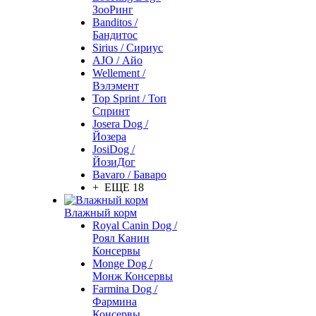
ЗооРинг
Banditos /
Бандитос
Sirius / Сириус
AJO / Айо
Wellement /
Вэлэмент
Top Sprint / Топ
Спринт
Josera Dog /
Йозера
JosiDog /
ЙозиДог
Bavaro / Баваро
+ ЕЩЕ 18
Влажный корм
Royal Canin Dog /
Роял Канин
Консервы
Monge Dog /
Монж Консервы
Farmina Dog /
Фармина
Консервы