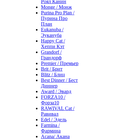
Роял Канин
Monge / Монж
Purina Pro Plan /
Пурина Про
План
Eukanuba /
Эукануба
Happy Cat /
Хеппи Кэт
Grandorf /
Грандорф
Premier / Премьер
Brit / Брит
Blitz / Блиц
Best Dinner / Бест
Диннер
Award / Эвард
FORZA10 /
Форза10
RAWIVAL Cat /
Равивал
Edel / Эдель
Farmina /
Фармина
Acana/ Акана