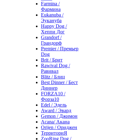
Farmina /
Фармина
Eukanuba /
Эукануба
Happy Dog /
Хеппи Дог
Grandorf /
Грандорф
Premier / Премьер
Dog
Brit / Брит
Rawival Dog /
Равивал
Blitz / Блиц
Best Dinner / Бест
Диннер
FORZA10 /
Форза10
Edel / Эдель
Award / Эвард
Gemon / Джимон
Acana/ Акана
Orijen / Ориджен
ТерриториЯ
ZooRing Dog /