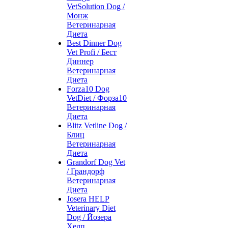
VetSolution Dog /
Монж
Ветеринарная
Диета
Best Dinner Dog
Vet Profi / Бест
Диннер
Ветеринарная
Диета
Forza10 Dog
VetDiet / Форза10
Ветеринарная
Диета
Blitz Vetline Dog /
Блиц
Ветеринарная
Диета
Grandorf Dog Vet
/ Грандорф
Ветеринарная
Диета
Josera HELP
Veterinary Diet
Dog / Йозера
Хелп