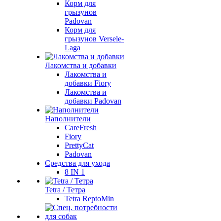
Корм для
грызунов
Padovan
Корм для
грызунов Versele-
Laga
Лакомства и добавки
Лакомства и
добавки Fiory
Лакомства и
добавки Padovan
Наполнители
CareFresh
Fiory
PrettyCat
Padovan
Средства для ухода
8 IN 1
Tetra / Тетра
Tetra ReptoMin