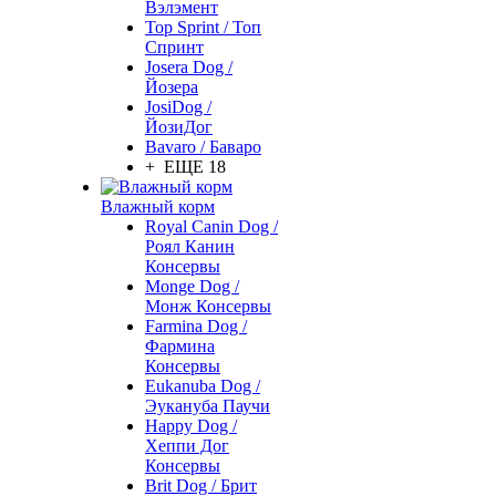
Вэлэмент
Top Sprint / Топ
Спринт
Josera Dog /
Йозера
JosiDog /
ЙозиДог
Bavaro / Баваро
+ ЕЩЕ 18
Влажный корм
Royal Canin Dog /
Роял Канин
Консервы
Monge Dog /
Монж Консервы
Farmina Dog /
Фармина
Консервы
Eukanuba Dog /
Эукануба Паучи
Happy Dog /
Хеппи Дог
Консервы
Brit Dog / Брит