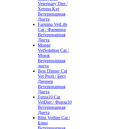
Veterinary Diet /
Хеппи Кэт
Ветеринарная
Диета
Farmina VetLife
Cat / Фармина
Ветеринарная
Диета
Monge
VetSolution Cat /
Монж
Ветеринарная
диета
Best Dinner Cat
Vet Profi / Бест
Диннер
Ветеринарная
Диета
Forza10 Cat
VetDiet / Форза10
Ветеринарная
Диета
Blitz Vetline Cat /
Блиц
Ветеринарная