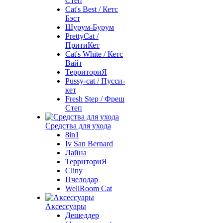
Степ
Cat's Best / Кетс
Бэст
Шурум-Бурум
PrettyCat /
ПритиКет
Cat's White / Кетс
Вайт
ТерриториЯ
Pussy-cat / Пусси-
кет
Fresh Step / Фреш
Степ
Средства для ухода
8in1
Iv San Bernard
Лайна
ТерриториЯ
Cliny
Пчелодар
WellRoom Cat
Аксессуары
Дешеддер