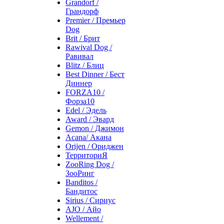
Grandorf /
Грандорф
Premier / Премьер
Dog
Brit / Брит
Rawival Dog /
Равивал
Blitz / Блиц
Best Dinner / Бест
Диннер
FORZA10 /
Форза10
Edel / Эдель
Award / Эвард
Gemon / Джимон
Acana/ Акана
Orijen / Ориджен
ТерриториЯ
ZooRing Dog /
ЗооРинг
Banditos /
Бандитос
Sirius / Сириус
AJO / Айо
Wellement /