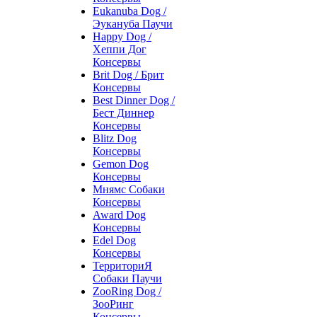
Eukanuba Dog /
Эукануба Паучи
Happy Dog /
Хеппи Дог
Консервы
Brit Dog / Брит
Консервы
Best Dinner Dog /
Бест Диннер
Консервы
Blitz Dog
Консервы
Gemon Dog
Консервы
Мнямс Собаки
Консервы
Award Dog
Консервы
Edel Dog
Консервы
ТерриториЯ
Собаки Паучи
ZooRing Dog /
ЗооРинг
Консервы