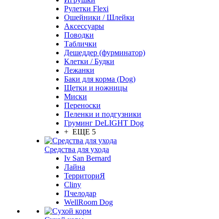
Рулетки Flexi
Ошейники / Шлейки
Аксессуары
Поводки
Таблички
Дешеддер (фурминатор)
Клетки / Будки
Лежанки
Баки для корма (Dog)
Щетки и ножницы
Миски
Переноски
Пеленки и подгузники
Груминг DeLIGHT Dog
+ ЕЩЕ 5
Средства для ухода
Iv San Bernard
Лайна
ТерриториЯ
Cliny
Пчелодар
WellRoom Dog