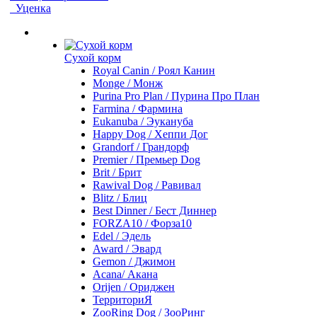
Уценка
Сухой корм
Royal Canin / Роял Канин
Monge / Монж
Purina Pro Plan / Пурина Про План
Farmina / Фармина
Eukanuba / Эукануба
Happy Dog / Хеппи Дог
Grandorf / Грандорф
Premier / Премьер Dog
Brit / Брит
Rawival Dog / Равивал
Blitz / Блиц
Best Dinner / Бест Диннер
FORZA10 / Форза10
Edel / Эдель
Award / Эвард
Gemon / Джимон
Acana/ Акана
Orijen / Ориджен
ТерриториЯ
ZooRing Dog / ЗооРинг