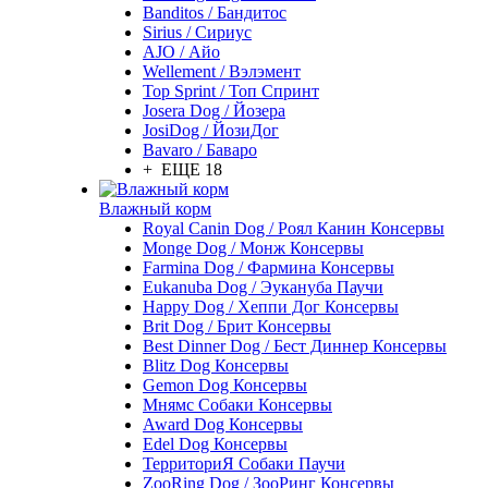
Banditos / Бандитос
Sirius / Сириус
AJO / Айо
Wellement / Вэлэмент
Top Sprint / Топ Спринт
Josera Dog / Йозера
JosiDog / ЙозиДог
Bavaro / Баваро
+ ЕЩЕ 18
Влажный корм
Royal Canin Dog / Роял Канин Консервы
Monge Dog / Монж Консервы
Farmina Dog / Фармина Консервы
Eukanuba Dog / Эукануба Паучи
Happy Dog / Хеппи Дог Консервы
Brit Dog / Брит Консервы
Best Dinner Dog / Бест Диннер Консервы
Blitz Dog Консервы
Gemon Dog Консервы
Мнямс Собаки Консервы
Award Dog Консервы
Edel Dog Консервы
ТерриториЯ Собаки Паучи
ZooRing Dog / ЗооРинг Консервы