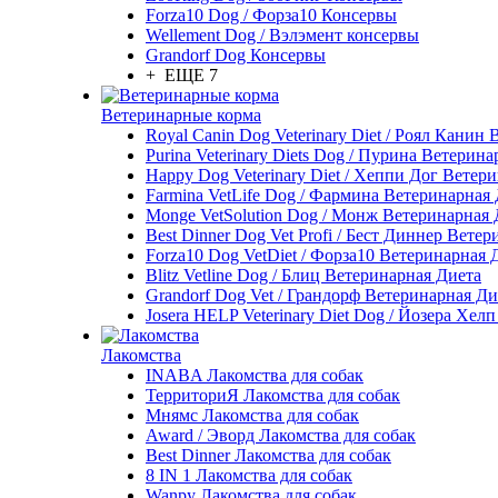
Forza10 Dog / Форза10 Консервы
Wellement Dog / Вэлэмент консервы
Grandorf Dog Консервы
+ ЕЩЕ 7
Ветеринарные корма
Royal Canin Dog Veterinary Diet / Роял Канин
Purina Veterinary Diets Dog / Пурина Ветерин
Happy Dog Veterinary Diet / Хеппи Дог Ветер
Farmina VetLife Dog / Фармина Ветеринарная
Monge VetSolution Dog / Монж Ветеринарная 
Best Dinner Dog Vet Profi / Бест Диннер Вете
Forza10 Dog VetDiet / Форза10 Ветеринарная 
Blitz Vetline Dog / Блиц Ветеринарная Диета
Grandorf Dog Vet / Грандорф Ветеринарная Ди
Josera HELP Veterinary Diet Dog / Йозера Хел
Лакомства
INABA Лакомства для собак
ТерриториЯ Лакомства для собак
Мнямс Лакомства для собак
Award / Эворд Лакомства для собак
Best Dinner Лакомства для собак
8 IN 1 Лакомства для собак
Wanpy Лакомства для собак