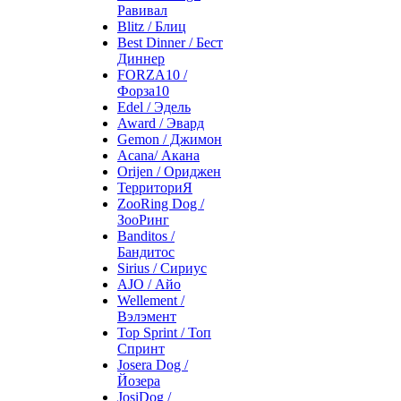
Равивал
Blitz / Блиц
Best Dinner / Бест
Диннер
FORZA10 /
Форза10
Edel / Эдель
Award / Эвард
Gemon / Джимон
Acana/ Акана
Orijen / Ориджен
ТерриториЯ
ZooRing Dog /
ЗооРинг
Banditos /
Бандитос
Sirius / Сириус
AJO / Айо
Wellement /
Вэлэмент
Top Sprint / Топ
Спринт
Josera Dog /
Йозера
JosiDog /