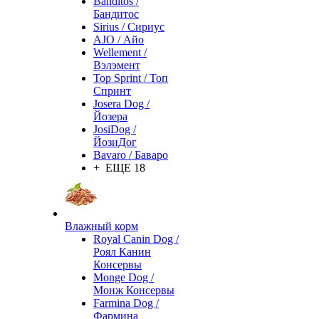
Banditos /
Бандитос
Sirius / Сириус
AJO / Айо
Wellement /
Вэлэмент
Top Sprint / Топ
Спринт
Josera Dog /
Йозера
JosiDog /
ЙозиДог
Bavaro / Баваро
+ ЕЩЕ 18
Влажный корм
Royal Canin Dog /
Роял Канин
Консервы
Monge Dog /
Монж Консервы
Farmina Dog /
Фармина