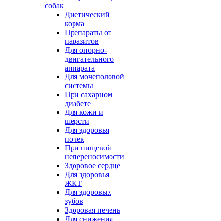
собак
Диетический
корма
Препараты от
паразитов
Для опорно-
двигательного
аппарата
Для мочеполовой
системы
При сахарном
диабете
Для кожи и
шерсти
Для здоровья
почек
При пищевой
непереносимости
Здоровое сердце
Для здоровья
ЖКТ
Для здоровых
зубов
Здоровая печень
Для снижения