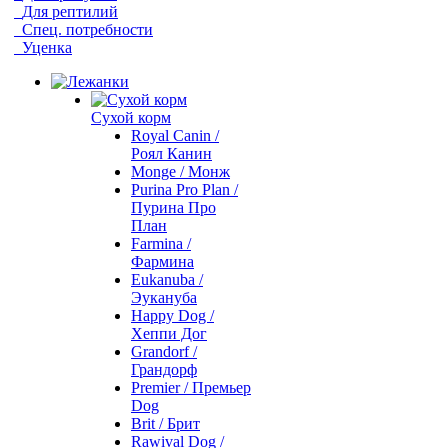
Для рептилий
Спец. потребности
Уценка
Сухой корм
Royal Canin /
Роял Канин
Monge / Монж
Purina Pro Plan /
Пурина Про
План
Farmina /
Фармина
Eukanuba /
Эукануба
Happy Dog /
Хеппи Дог
Grandorf /
Грандорф
Premier / Премьер
Dog
Brit / Брит
Rawival Dog /