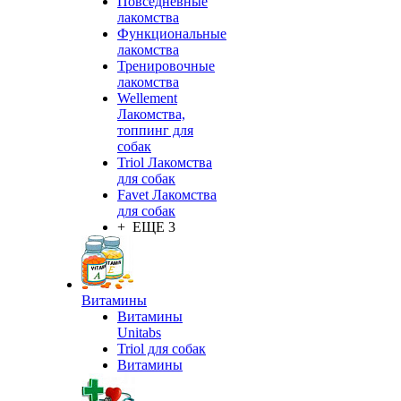
Повседневные
лакомства
Функциональные
лакомства
Тренировочные
лакомства
Wellement
Лакомства,
топпинг для
собак
Triol Лакомства
для собак
Favet Лакомства
для собак
+ ЕЩЕ 3
Витамины
Витамины
Unitabs
Triol для собак
Витамины