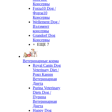
Консервы
Forza10 Dog /
Форза10
Консервы
Wellement Dog /
Вэлэмент
консервы
Grandorf Dog
Консервы
+ ЕЩЕ 7
Ветеринарные корма
Royal Canin Dog
Veterinary Diet /
Роял Канин
Ветеринарная
Диета
Purina Veterinary
Diets Dog /
Пурина
Ветеринарная
Диета
Happy Dog