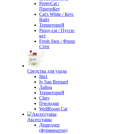
PrettyCat /
ПритиКет
Cat's White / Кетс
Вайт
ТерриториЯ
Pussy-cat / Пусси-
кет
Fresh Step / Фреш
Степ
Средства для ухода
8in1
Iv San Bernard
Лайна
ТерриториЯ
Cliny
Пчелодар
WellRoom Cat
Аксессуары
Дешеддер
(фурминатор)