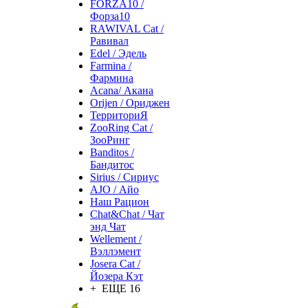
FORZA10 /
Форза10
RAWIVAL Cat /
Равивал
Edel / Эдель
Farmina /
Фармина
Acana/ Акана
Orijen / Ориджен
ТерриториЯ
ZooRing Cat /
ЗооРинг
Banditos /
Бандитос
Sirius / Сириус
AJO / Айо
Наш Рацион
Chat&Chat / Чат
энд Чат
Wellement /
Вэллэмент
Josera Cat /
Йозера Кэт
+ ЕЩЕ 16