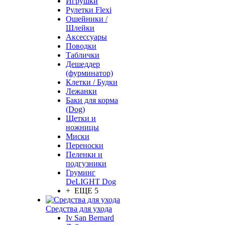
Игрушки
Рулетки Flexi
Ошейники /
Шлейки
Аксессуары
Поводки
Таблички
Дешеддер
(фурминатор)
Клетки / Будки
Лежанки
Баки для корма
(Dog)
Щетки и
ножницы
Миски
Переноски
Пеленки и
подгузники
Груминг
DeLIGHT Dog
+ ЕЩЕ 5
Средства для ухода
Iv San Bernard