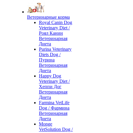
Ветеринарные корма
Royal Canin Dog
Veterinary Diet /
Роял Канин
Ветеринарная
Диета
Purina Veterinary
Diets Dog /
Пурина
Ветеринарная
Диета
Happy Dog
Veterinary Diet /
Хеппи Дог
Ветеринарная
Диета
Farmina VetLife
Dog / Фармина
Ветеринарная
Диета
Monge
VetSolution Dog /