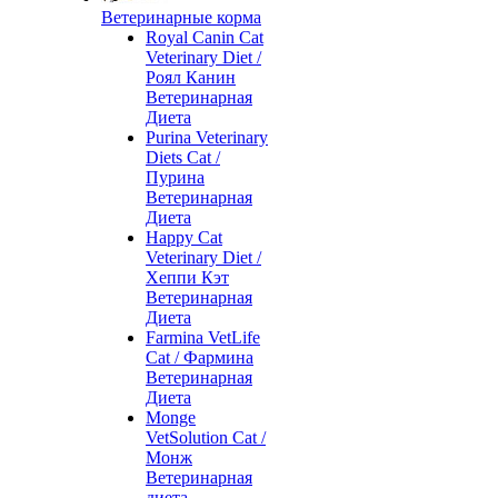
Ветеринарные корма
Royal Canin Cat
Veterinary Diet /
Роял Канин
Ветеринарная
Диета
Purina Veterinary
Diets Cat /
Пурина
Ветеринарная
Диета
Happy Cat
Veterinary Diet /
Хеппи Кэт
Ветеринарная
Диета
Farmina VetLife
Cat / Фармина
Ветеринарная
Диета
Monge
VetSolution Cat /
Монж
Ветеринарная
диета