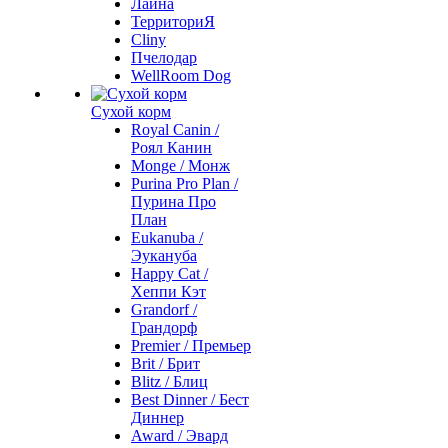
Лайна
ТерриториЯ
Cliny
Пчелодар
WellRoom Dog
Сухой корм
Royal Canin /
Роял Канин
Monge / Монж
Purina Pro Plan /
Пурина Про
План
Eukanuba /
Эукануба
Happy Cat /
Хеппи Кэт
Grandorf /
Грандорф
Premier / Премьер
Brit / Брит
Blitz / Блиц
Best Dinner / Бест
Диннер
Award / Эвард