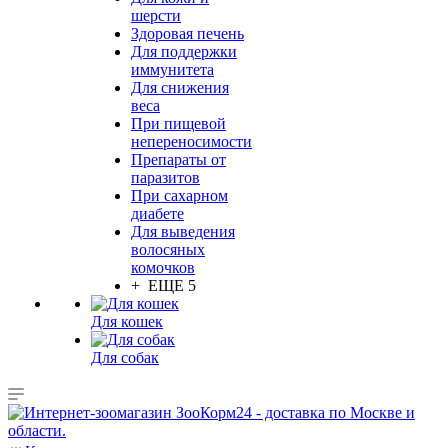
шерсти
Здоровая печень
Для поддержки
иммунитета
Для снижения
веса
При пищевой
непереносимости
Препараты от
паразитов
При сахарном
диабете
Для выведения
волосяных
комочков
+ ЕЩЕ 5
Для кошек
Для собак