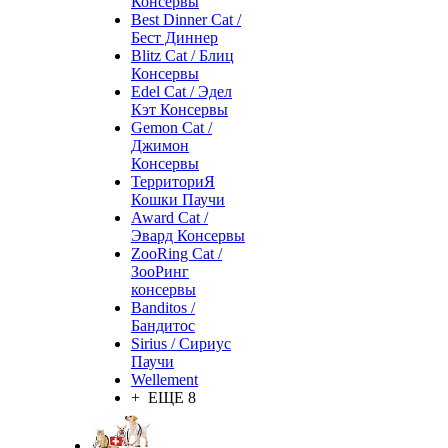
Консервы
Best Dinner Cat /
Бест Диннер
Blitz Cat / Блиц
Консервы
Edel Cat / Эдел
Кэт Консервы
Gemon Cat /
Джимон
Консервы
ТерриториЯ
Кошки Паучи
Award Cat /
Эвард Консервы
ZooRing Cat /
ЗооРинг
консервы
Banditos /
Бандитос
Sirius / Сириус
Паучи
Wellement
+ ЕЩЕ 8