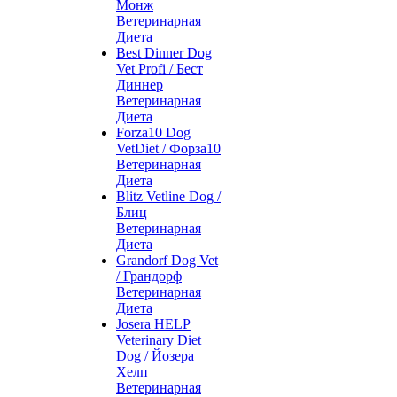
Монж
Ветеринарная
Диета
Best Dinner Dog
Vet Profi / Бест
Диннер
Ветеринарная
Диета
Forza10 Dog
VetDiet / Форза10
Ветеринарная
Диета
Blitz Vetline Dog /
Блиц
Ветеринарная
Диета
Grandorf Dog Vet
/ Грандорф
Ветеринарная
Диета
Josera HELP
Veterinary Diet
Dog / Йозера
Хелп
Ветеринарная