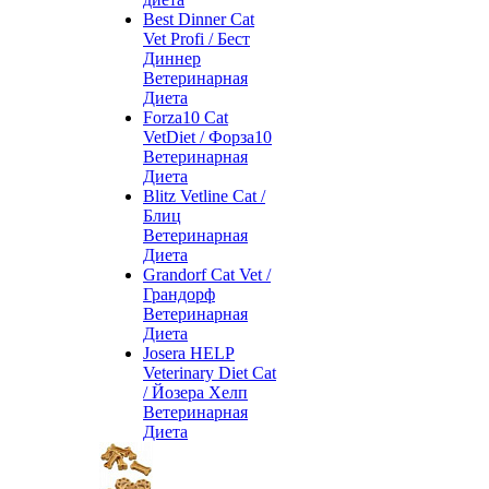
Best Dinner Cat
Vet Profi / Бест
Диннер
Ветеринарная
Диета
Forza10 Cat
VetDiet / Форза10
Ветеринарная
Диета
Blitz Vetline Cat /
Блиц
Ветеринарная
Диета
Grandorf Cat Vet /
Грандорф
Ветеринарная
Диета
Josera HELP
Veterinary Diet Cat
/ Йозера Хелп
Ветеринарная
Диета