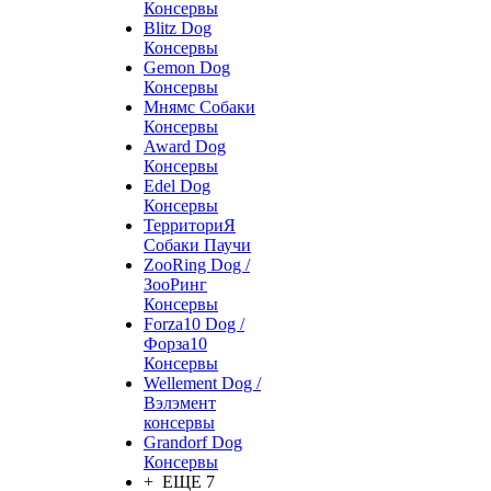
Консервы
Blitz Dog
Консервы
Gemon Dog
Консервы
Мнямс Собаки
Консервы
Award Dog
Консервы
Edel Dog
Консервы
ТерриториЯ
Собаки Паучи
ZooRing Dog /
ЗооРинг
Консервы
Forza10 Dog /
Форза10
Консервы
Wellement Dog /
Вэлэмент
консервы
Grandorf Dog
Консервы
+ ЕЩЕ 7