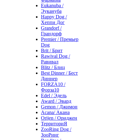
Eukanuba /
Эукануба
Happy Dog /
Хеппи Дог
Grandorf /
Грандорф
Premier / Премьер
Dog
Brit / Брит
Rawival Dog /
Равивал
Blitz / Блиц
Best Dinner / Бест
Диннер
FORZA10 /
Форза10
Edel / Эдель
Award / Эвард
Gemon / Джимон
Acana/ Акана
Orijen / Ориджен
ТерриториЯ
ZooRing Dog /
ЗооРинг