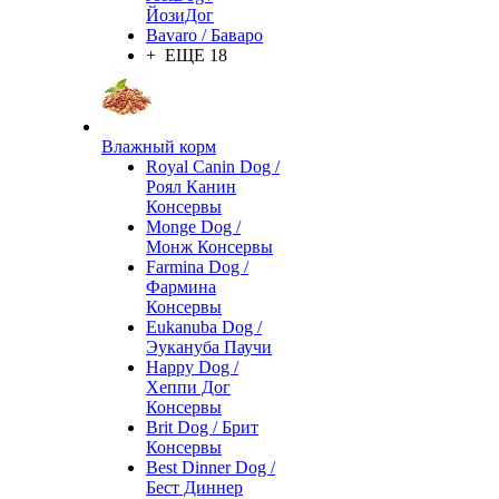
ЙозиДог
Bavaro / Баваро
+ ЕЩЕ 18
Влажный корм
Royal Canin Dog /
Роял Канин
Консервы
Monge Dog /
Монж Консервы
Farmina Dog /
Фармина
Консервы
Eukanuba Dog /
Эукануба Паучи
Happy Dog /
Хеппи Дог
Консервы
Brit Dog / Брит
Консервы
Best Dinner Dog /
Бест Диннер