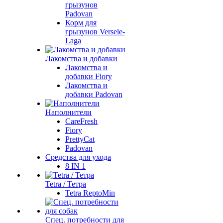
грызунов
Padovan
Корм для
грызунов Versele-
Laga
Лакомства и добавки
Лакомства и
добавки Fiory
Лакомства и
добавки Padovan
Наполнители
CareFresh
Fiory
PrettyCat
Padovan
Средства для ухода
8 IN 1
Tetra / Тетра
Tetra ReptoMin
Спец. потребности для