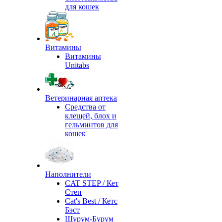
для кошек
Витамины
Витамины
Unitabs
Ветеринарная аптека
Средства от
клещей, блох и
гельминтов для
кошек
Наполнители
CAT STEP / Кет
Степ
Cat's Best / Кетс
Бэст
Шурум-Бурум