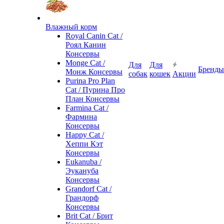
Влажный корм
Royal Canin Cat /
Роял Канин
Консервы
Monge Cat /
Для
Для
Бренды
Монж Консервы
собак
кошек
Акции
Purina Pro Plan
Cat / Пурина Про
План Консервы
Farmina Cat /
Фармина
Консервы
Happy Cat /
Хеппи Кэт
Консервы
Eukanuba /
Эукануба
Консервы
Grandorf Cat /
Грандорф
Консервы
Brit Cat / Брит