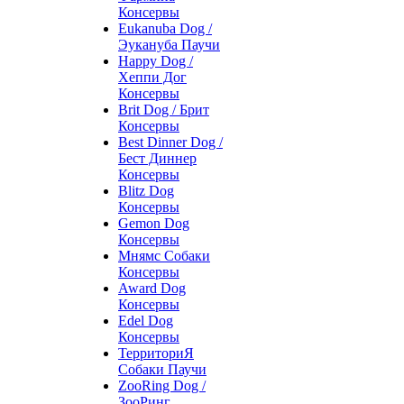
Консервы
Eukanuba Dog /
Эукануба Паучи
Happy Dog /
Хеппи Дог
Консервы
Brit Dog / Брит
Консервы
Best Dinner Dog /
Бест Диннер
Консервы
Blitz Dog
Консервы
Gemon Dog
Консервы
Мнямс Собаки
Консервы
Award Dog
Консервы
Edel Dog
Консервы
ТерриториЯ
Собаки Паучи
ZooRing Dog /
ЗооРинг