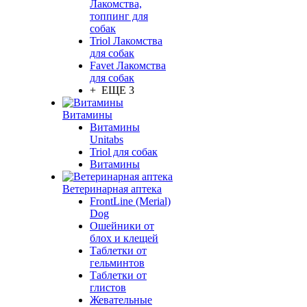
Лакомства,
топпинг для
собак
Triol Лакомства
для собак
Favet Лакомства
для собак
+ ЕЩЕ 3
Витамины
Витамины
Unitabs
Triol для собак
Витамины
Ветеринарная аптека
FrontLine (Merial)
Dog
Ошейники от
блох и клещей
Таблетки от
гельминтов
Таблетки от
глистов
Жевательные