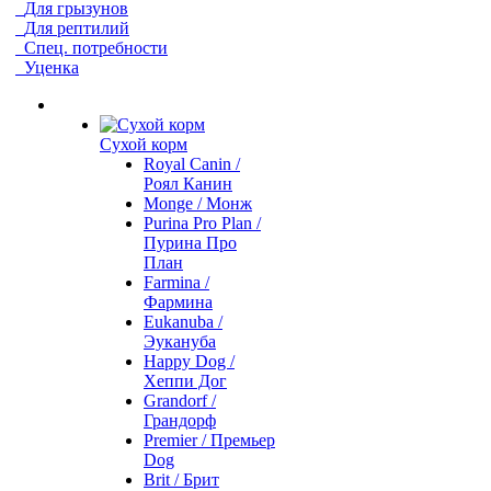
Для грызунов
Для рептилий
Спец. потребности
Уценка
Сухой корм
Royal Canin /
Роял Канин
Monge / Монж
Purina Pro Plan /
Пурина Про
План
Farmina /
Фармина
Eukanuba /
Эукануба
Happy Dog /
Хеппи Дог
Grandorf /
Грандорф
Premier / Премьер
Dog
Brit / Брит