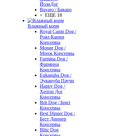
ЙозиДог
Bavaro / Баваро
+ ЕЩЕ 18
Влажный корм
Royal Canin Dog /
Роял Канин
Консервы
Monge Dog /
Монж Консервы
Farmina Dog /
Фармина
Консервы
Eukanuba Dog /
Эукануба Паучи
Happy Dog /
Хеппи Дог
Консервы
Brit Dog / Брит
Консервы
Best Dinner Dog /
Бест Диннер
Консервы
Blitz Dog
Консервы