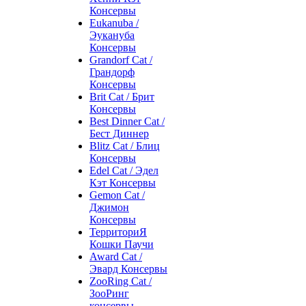
Консервы
Eukanuba /
Эукануба
Консервы
Grandorf Cat /
Грандорф
Консервы
Brit Cat / Брит
Консервы
Best Dinner Cat /
Бест Диннер
Blitz Cat / Блиц
Консервы
Edel Cat / Эдел
Кэт Консервы
Gemon Cat /
Джимон
Консервы
ТерриториЯ
Кошки Паучи
Award Cat /
Эвард Консервы
ZooRing Cat /
ЗооРинг
консервы