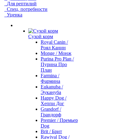
Для рептилий
Спец. потребности
Уценка
Сухой корм
Royal Canin /
Роял Канин
Monge / Монж
Purina Pro Plan /
Пурина Про
План
Farmina /
Фармина
Eukanuba /
Эукануба
Happy Dog /
Хеппи Дог
Grandorf /
Грандорф
Premier / Премьер
Dog
Brit / Брит
Rawival Dog /