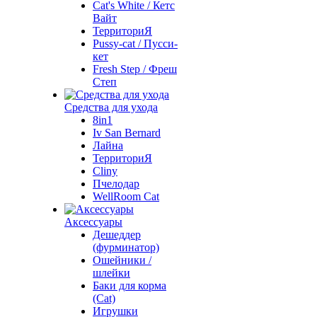
Cat's White / Кетс
Вайт
ТерриториЯ
Pussy-cat / Пусси-
кет
Fresh Step / Фреш
Степ
Средства для ухода
8in1
Iv San Bernard
Лайна
ТерриториЯ
Cliny
Пчелодар
WellRoom Cat
Аксессуары
Дешеддер
(фурминатор)
Ошейники /
шлейки
Баки для корма
(Cat)
Игрушки