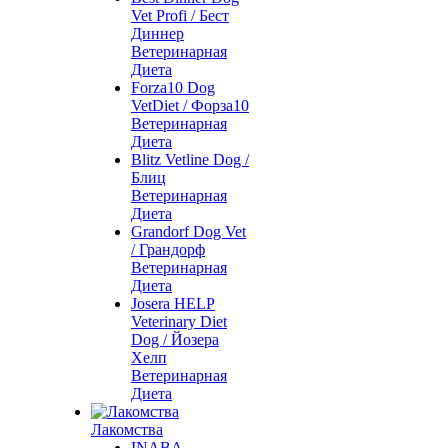
Vet Profi / Бест
Диннер
Ветеринарная
Диета
Forza10 Dog
VetDiet / Форза10
Ветеринарная
Диета
Blitz Vetline Dog /
Блиц
Ветеринарная
Диета
Grandorf Dog Vet
/ Грандорф
Ветеринарная
Диета
Josera HELP
Veterinary Diet
Dog / Йозера
Хелп
Ветеринарная
Диета
Лакомства
INABA