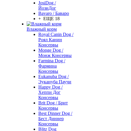
JosiDog /
ЙозиДог
Bavaro / Баваро
+ ЕЩЕ 18
Влажный корм
Royal Canin Dog /
Роял Канин
Консервы
Monge Dog /
Монж Консервы
Farmina Dog /
Фармина
Консервы
Eukanuba Dog /
Эукануба Паучи
Happy Dog /
Хеппи Дог
Консервы
Brit Dog / Брит
Консервы
Best Dinner Dog /
Бест Диннер
Консервы
Blitz Dog