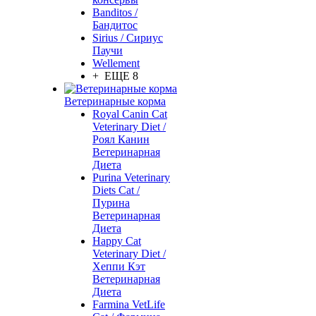
Banditos /
Бандитос
Sirius / Сириус
Паучи
Wellement
+ ЕЩЕ 8
Ветеринарные корма
Royal Canin Cat
Veterinary Diet /
Роял Канин
Ветеринарная
Диета
Purina Veterinary
Diets Cat /
Пурина
Ветеринарная
Диета
Happy Cat
Veterinary Diet /
Хеппи Кэт
Ветеринарная
Диета
Farmina VetLife