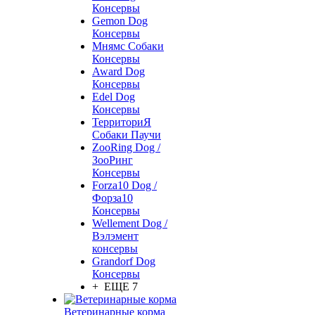
Консервы
Gemon Dog
Консервы
Мнямс Собаки
Консервы
Award Dog
Консервы
Edel Dog
Консервы
ТерриториЯ
Собаки Паучи
ZooRing Dog /
ЗооРинг
Консервы
Forza10 Dog /
Форза10
Консервы
Wellement Dog /
Вэлэмент
консервы
Grandorf Dog
Консервы
+ ЕЩЕ 7
Ветеринарные корма