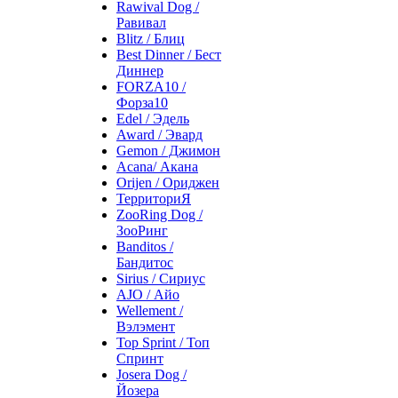
Rawival Dog /
Равивал
Blitz / Блиц
Best Dinner / Бест
Диннер
FORZA10 /
Форза10
Edel / Эдель
Award / Эвард
Gemon / Джимон
Acana/ Акана
Orijen / Ориджен
ТерриториЯ
ZooRing Dog /
ЗооРинг
Banditos /
Бандитос
Sirius / Сириус
AJO / Айо
Wellement /
Вэлэмент
Top Sprint / Топ
Спринт
Josera Dog /
Йозера