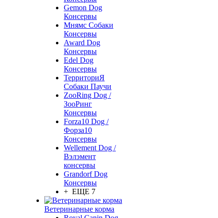
Gemon Dog
Консервы
Мнямс Собаки
Консервы
Award Dog
Консервы
Edel Dog
Консервы
ТерриториЯ
Собаки Паучи
ZooRing Dog /
ЗооРинг
Консервы
Forza10 Dog /
Форза10
Консервы
Wellement Dog /
Вэлэмент
консервы
Grandorf Dog
Консервы
+ ЕЩЕ 7
Ветеринарные корма
Royal Canin Dog