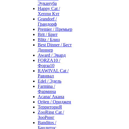
Эукануба
Happy Cat /
Хеппи Кэт
Grandorf /
Грандорф
Premier / Премьер
Brit / Брит
Blitz / Блиц
Best Dinner / Бест
Диннер
Award / Эвард
FORZA10 /
Форза10
RAWIVAL Cat /
Равивал
Edel / Эдель
Farmina /
Фармина
Acana/ Акана
Orijen / Ориджен
ТерриториЯ
ZooRing Cat /
ЗооРинг
Banditos /
Бандитос