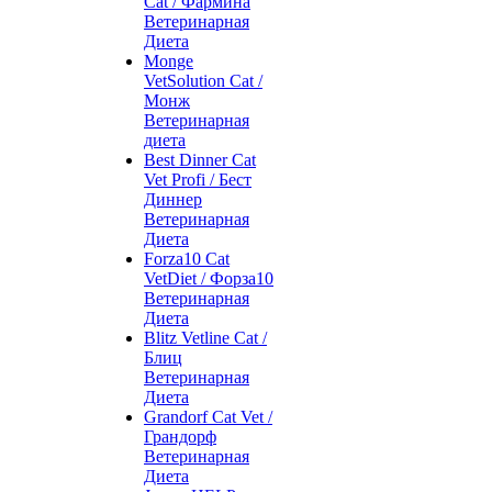
Cat / Фармина
Ветеринарная
Диета
Monge
VetSolution Cat /
Монж
Ветеринарная
диета
Best Dinner Cat
Vet Profi / Бест
Диннер
Ветеринарная
Диета
Forza10 Cat
VetDiet / Форза10
Ветеринарная
Диета
Blitz Vetline Cat /
Блиц
Ветеринарная
Диета
Grandorf Cat Vet /
Грандорф
Ветеринарная
Диета