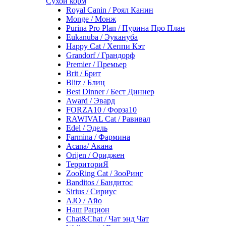
Сухой корм
Royal Canin / Роял Канин
Monge / Монж
Purina Pro Plan / Пурина Про План
Eukanuba / Эукануба
Happy Cat / Хеппи Кэт
Grandorf / Грандорф
Premier / Премьер
Brit / Брит
Blitz / Блиц
Best Dinner / Бест Диннер
Award / Эвард
FORZA10 / Форза10
RAWIVAL Cat / Равивал
Edel / Эдель
Farmina / Фармина
Acana/ Акана
Orijen / Ориджен
ТерриториЯ
ZooRing Cat / ЗооРинг
Banditos / Бандитос
Sirius / Сириус
AJO / Айо
Наш Рацион
Chat&Chat / Чат энд Чат