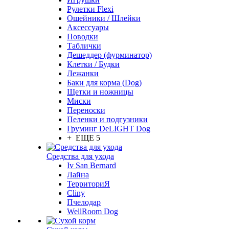
Рулетки Flexi
Ошейники / Шлейки
Аксессуары
Поводки
Таблички
Дешеддер (фурминатор)
Клетки / Будки
Лежанки
Баки для корма (Dog)
Щетки и ножницы
Миски
Переноски
Пеленки и подгузники
Груминг DeLIGHT Dog
+ ЕЩЕ 5
Средства для ухода
Iv San Bernard
Лайна
ТерриториЯ
Cliny
Пчелодар
WellRoom Dog