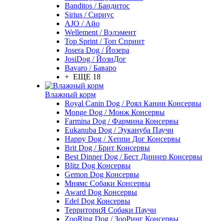
Banditos / Бандитос
Sirius / Сириус
AJO / Айо
Wellement / Вэлэмент
Top Sprint / Топ Спринт
Josera Dog / Йозера
JosiDog / ЙозиДог
Bavaro / Баваро
+ ЕЩЕ 18
Влажный корм
Royal Canin Dog / Роял Канин Консервы
Monge Dog / Монж Консервы
Farmina Dog / Фармина Консервы
Eukanuba Dog / Эукануба Паучи
Happy Dog / Хеппи Дог Консервы
Brit Dog / Брит Консервы
Best Dinner Dog / Бест Диннер Консервы
Blitz Dog Консервы
Gemon Dog Консервы
Мнямс Собаки Консервы
Award Dog Консервы
Edel Dog Консервы
ТерриториЯ Собаки Паучи
ZooRing Dog / ЗооРинг Консервы