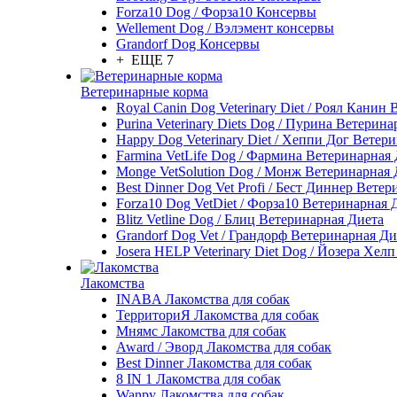
Forza10 Dog / Форза10 Консервы
Wellement Dog / Вэлэмент консервы
Grandorf Dog Консервы
+ ЕЩЕ 7
Ветеринарные корма
Royal Canin Dog Veterinary Diet / Роял Канин
Purina Veterinary Diets Dog / Пурина Ветерин
Happy Dog Veterinary Diet / Хеппи Дог Ветер
Farmina VetLife Dog / Фармина Ветеринарная
Monge VetSolution Dog / Монж Ветеринарная 
Best Dinner Dog Vet Profi / Бест Диннер Вете
Forza10 Dog VetDiet / Форза10 Ветеринарная 
Blitz Vetline Dog / Блиц Ветеринарная Диета
Grandorf Dog Vet / Грандорф Ветеринарная Ди
Josera HELP Veterinary Diet Dog / Йозера Хел
Лакомства
INABA Лакомства для собак
ТерриториЯ Лакомства для собак
Мнямс Лакомства для собак
Award / Эворд Лакомства для собак
Best Dinner Лакомства для собак
8 IN 1 Лакомства для собак
Wanpy Лакомства для собак