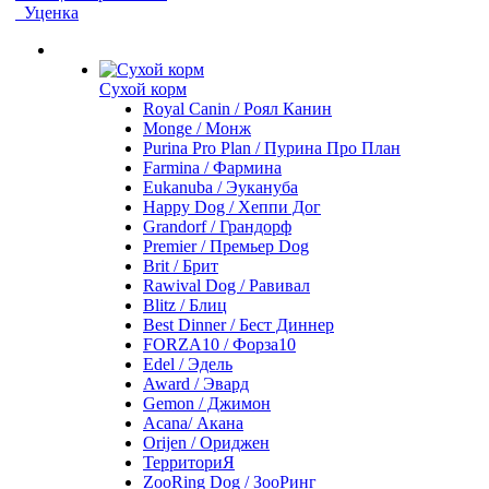
Уценка
Сухой корм
Royal Canin / Роял Канин
Monge / Монж
Purina Pro Plan / Пурина Про План
Farmina / Фармина
Eukanuba / Эукануба
Happy Dog / Хеппи Дог
Grandorf / Грандорф
Premier / Премьер Dog
Brit / Брит
Rawival Dog / Равивал
Blitz / Блиц
Best Dinner / Бест Диннер
FORZA10 / Форза10
Edel / Эдель
Award / Эвард
Gemon / Джимон
Acana/ Акана
Orijen / Ориджен
ТерриториЯ
ZooRing Dog / ЗооРинг