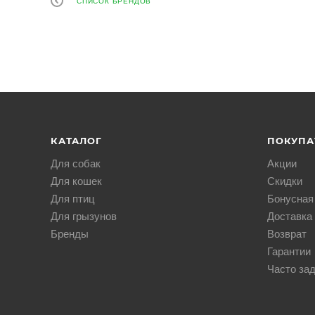
СПИСОК БРЕНДОВ
КАТАЛОГ
ПОКУПА
Для собак
Акции
Для кошек
Скидки
Для птиц
Бонусная
Для грызунов
Доставка 
Бренды
Возврат
Гарантии
Часто за