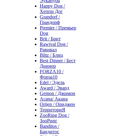
Эукануба
Happy Dog /
Хеппи Дог
Grandorf /
Грандорф
Premier / Премьер
Dog
Brit / Брит
Rawival Dog /
Равивал
Blitz / Блиц
Best Dinner / Бест
Диннер
FORZA10 /
Форза10
Edel / Эдель
Award / Эвард
Gemon / Джимон
Acana/ Акана
Orijen / Ориджен
ТерриториЯ
ZooRing Dog /
ЗооРинг
Banditos /
Бандитос