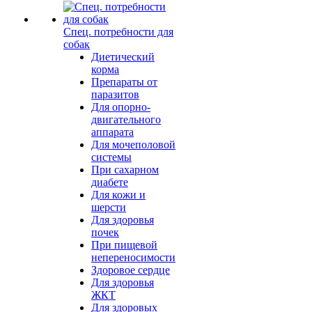
Спец. потребности для
собак
Диетический
корма
Препараты от
паразитов
Для опорно-
двигательного
аппарата
Для мочеполовой
системы
При сахарном
диабете
Для кожи и
шерсти
Для здоровья
почек
При пищевой
непереносимости
Здоровое сердце
Для здоровья
ЖКТ
Для здоровых