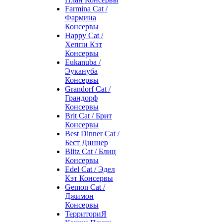
Farmina Cat /
Фармина
Консервы
Happy Cat /
Хеппи Кэт
Консервы
Eukanuba /
Эукануба
Консервы
Grandorf Cat /
Грандорф
Консервы
Brit Cat / Брит
Консервы
Best Dinner Cat /
Бест Диннер
Blitz Cat / Блиц
Консервы
Edel Cat / Эдел
Кэт Консервы
Gemon Cat /
Джимон
Консервы
ТерриториЯ