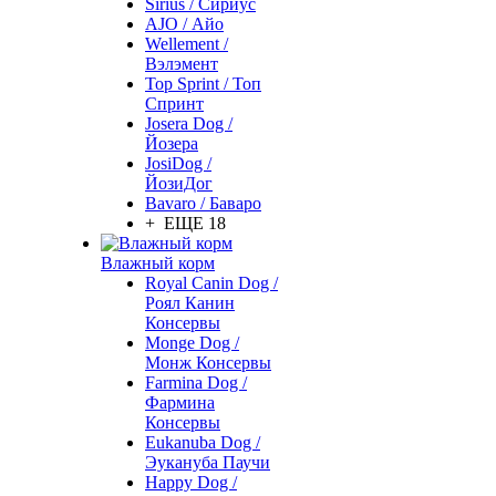
Sirius / Сириус
AJO / Айо
Wellement /
Вэлэмент
Top Sprint / Топ
Спринт
Josera Dog /
Йозера
JosiDog /
ЙозиДог
Bavaro / Баваро
+ ЕЩЕ 18
Влажный корм
Royal Canin Dog /
Роял Канин
Консервы
Monge Dog /
Монж Консервы
Farmina Dog /
Фармина
Консервы
Eukanuba Dog /
Эукануба Паучи
Happy Dog /