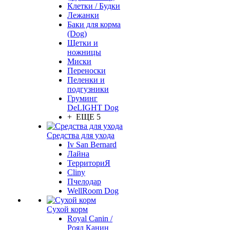
Клетки / Будки
Лежанки
Баки для корма
(Dog)
Щетки и
ножницы
Миски
Переноски
Пеленки и
подгузники
Груминг
DeLIGHT Dog
+ ЕЩЕ 5
Средства для ухода
Iv San Bernard
Лайна
ТерриториЯ
Cliny
Пчелодар
WellRoom Dog
Сухой корм
Royal Canin /
Роял Канин