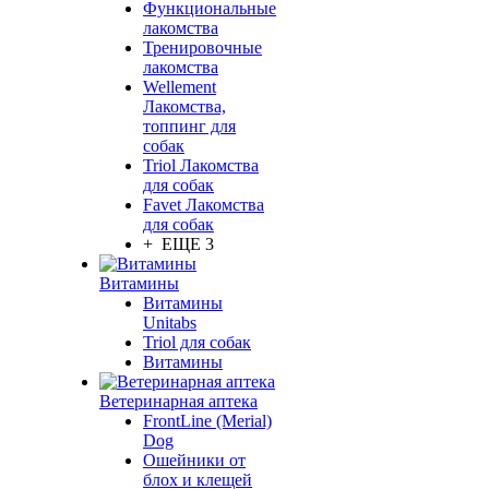
Функциональные
лакомства
Тренировочные
лакомства
Wellement
Лакомства,
топпинг для
собак
Triol Лакомства
для собак
Favet Лакомства
для собак
+ ЕЩЕ 3
Витамины
Витамины
Unitabs
Triol для собак
Витамины
Ветеринарная аптека
FrontLine (Merial)
Dog
Ошейники от
блох и клещей