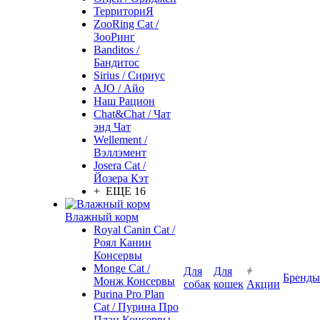
ТерриториЯ
ZooRing Cat /
ЗооРинг
Banditos /
Бандитос
Sirius / Сириус
AJO / Айо
Наш Рацион
Chat&Chat / Чат
энд Чат
Wellement /
Вэллэмент
Josera Cat /
Йозера Кэт
+ ЕЩЕ 16
Влажный корм
Royal Canin Cat /
Роял Канин
Консервы
Monge Cat /
Для
Для
Бренды
Монж Консервы
собак
кошек
Акции
Purina Pro Plan
Cat / Пурина Про
План Консервы