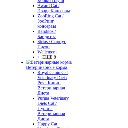
Кошки Паучи
Award Cat /
Эвард Консервы
ZooRing Cat /
ЗооРинг
консервы
Banditos /
Бандитос
Sirius / Сириус
Паучи
Wellement
+ ЕЩЕ 8
Ветеринарные корма
Royal Canin Cat
Veterinary Diet /
Роял Канин
Ветеринарная
Диета
Purina Veterinary
Diets Cat /
Пурина
Ветеринарная
Диета
Happy Cat