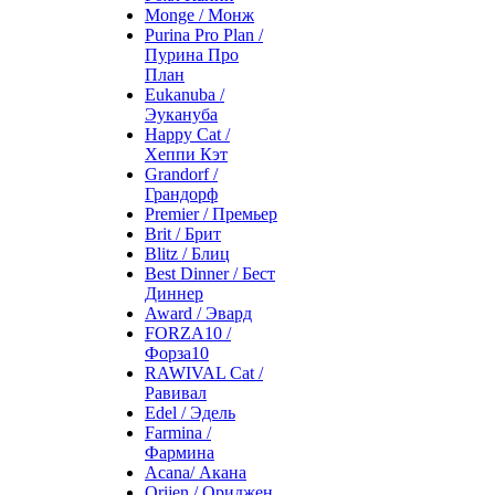
Monge / Монж
Purina Pro Plan /
Пурина Про
План
Eukanuba /
Эукануба
Happy Cat /
Хеппи Кэт
Grandorf /
Грандорф
Premier / Премьер
Brit / Брит
Blitz / Блиц
Best Dinner / Бест
Диннер
Award / Эвард
FORZA10 /
Форза10
RAWIVAL Cat /
Равивал
Edel / Эдель
Farmina /
Фармина
Acana/ Акана
Orijen / Ориджен