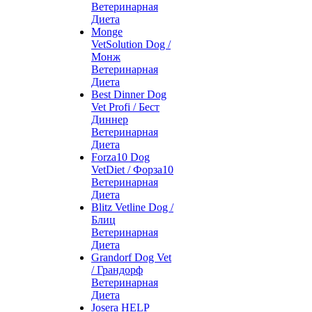
Ветеринарная
Диета
Monge
VetSolution Dog /
Монж
Ветеринарная
Диета
Best Dinner Dog
Vet Profi / Бест
Диннер
Ветеринарная
Диета
Forza10 Dog
VetDiet / Форза10
Ветеринарная
Диета
Blitz Vetline Dog /
Блиц
Ветеринарная
Диета
Grandorf Dog Vet
/ Грандорф
Ветеринарная
Диета
Josera HELP