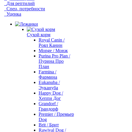
Для рептилий
Спец. потребности
Уценка
Сухой корм
Royal Canin /
Роял Канин
Monge / Монж
Purina Pro Plan /
Пурина Про
План
Farmina /
Фармина
Eukanuba /
Эукануба
Happy Dog /
Хеппи Дог
Grandorf /
Грандорф
Premier / Премьер
Dog
Brit / Брит
Rawival Dog /