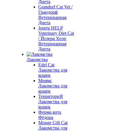
Диета
Grandorf Cat Vet /
Грандорф
Ветеринарная
Диета
Josera HELP
Veterinary Diet Cat
/ Йозера Хелп
Ветеринарная
Диета
Лакомства
Edel Cat
Лакомства для
кошек
Мнямс
Лакомства для
кошек
ТерриториЯ
Лакомства для
кошек
Ферма кота
Фёдора
Monge Gift Cat
Лакомства для