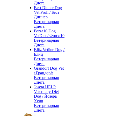
Диета
Best Dinner Dog
Vet Profi / Бест
Диннер
Ветеринарная
Диета
Forza10 Dog
VetDiet / Форза10
Ветеринарная
Диета
Blitz Vetline Dog /
Блиц
Ветеринарная
Диета
Grandorf Dog Vet
/ Грандорф
Ветеринарная
Диета
Josera HELP
Veterinary Diet
Dog / Йозера
Хелп
Ветеринарная
Диета