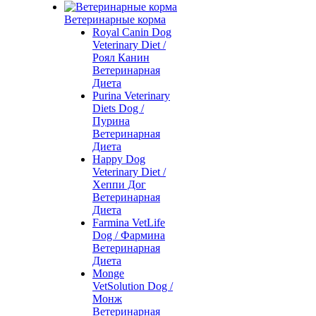
Ветеринарные корма
Royal Canin Dog
Veterinary Diet /
Роял Канин
Ветеринарная
Диета
Purina Veterinary
Diets Dog /
Пурина
Ветеринарная
Диета
Happy Dog
Veterinary Diet /
Хеппи Дог
Ветеринарная
Диета
Farmina VetLife
Dog / Фармина
Ветеринарная
Диета
Monge
VetSolution Dog /
Монж
Ветеринарная