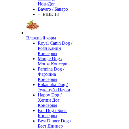
ЙозиДог
Bavaro / Баваро
+ ЕЩЕ 18
Влажный корм
Royal Canin Dog /
Роял Канин
Консервы
Monge Dog /
Монж Консервы
Farmina Dog /
Фармина
Консервы
Eukanuba Dog /
Эукануба Паучи
Happy Dog /
Хеппи Дог
Консервы
Brit Dog / Брит
Консервы
Best Dinner Dog /
Бест Диннер