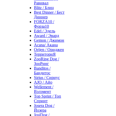
Равивал
Blitz / Блиц
Best Dinner / Бест
Диннер
FORZA10 /
Форза10
Edel / Эдель
Award / Эвард
Gemon / Джимон
Acana/ Акана
Orijen / Ориджен
ТерриториЯ
ZooRing Dog /
ЗооРинг
Banditos /
Бандитос
Sirius / Сириус
AJO / Айо
Wellement /
Вэлэмент
Top Sprint / Топ
Спринт
Josera Dog /
Йозера
JosiDog /