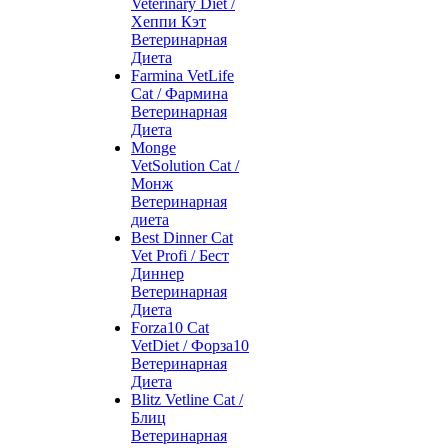
Veterinary Diet /
Хеппи Кэт
Ветеринарная
Диета
Farmina VetLife
Cat / Фармина
Ветеринарная
Диета
Monge
VetSolution Cat /
Монж
Ветеринарная
диета
Best Dinner Cat
Vet Profi / Бест
Диннер
Ветеринарная
Диета
Forza10 Cat
VetDiet / Форза10
Ветеринарная
Диета
Blitz Vetline Cat /
Блиц
Ветеринарная