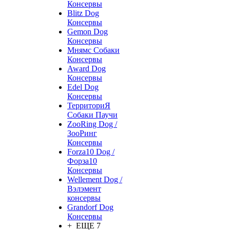
Консервы
Blitz Dog
Консервы
Gemon Dog
Консервы
Мнямс Собаки
Консервы
Award Dog
Консервы
Edel Dog
Консервы
ТерриториЯ
Собаки Паучи
ZooRing Dog /
ЗооРинг
Консервы
Forza10 Dog /
Форза10
Консервы
Wellement Dog /
Вэлэмент
консервы
Grandorf Dog
Консервы
+ ЕЩЕ 7