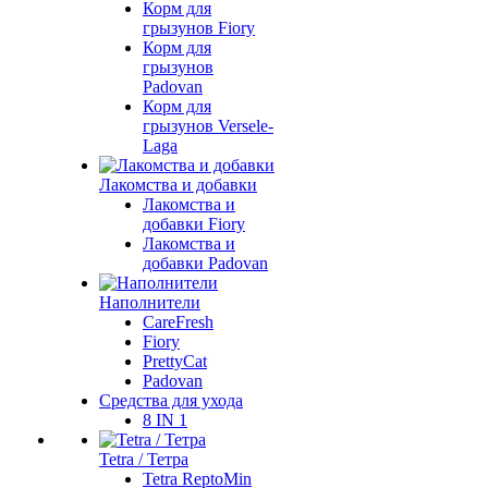
Корм для
грызунов Fiory
Корм для
грызунов
Padovan
Корм для
грызунов Versele-
Laga
Лакомства и добавки
Лакомства и
добавки Fiory
Лакомства и
добавки Padovan
Наполнители
CareFresh
Fiory
PrettyCat
Padovan
Средства для ухода
8 IN 1
Tetra / Тетра
Tetra ReptoMin