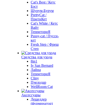
Cat's Best / Кетс
Бэст
Шурум-Бурум
PrettyCat /
ПритиКет
Cat's White / Кетс
Вайт
ТерриториЯ
Pussy-cat / Пусси-
кет
Fresh Step / Фреш
Степ
Средства для ухода
8in1
Iv San Bernard
Лайна
ТерриториЯ
Cliny
Пчелодар
WellRoom Cat
Аксессуары
Дешеддер
(фурминатор)