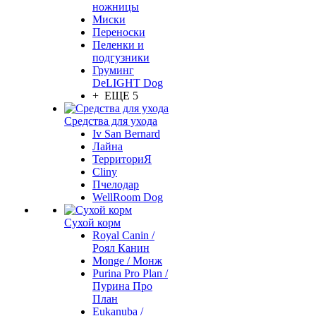
ножницы
Миски
Переноски
Пеленки и
подгузники
Груминг
DeLIGHT Dog
+ ЕЩЕ 5
Средства для ухода
Iv San Bernard
Лайна
ТерриториЯ
Cliny
Пчелодар
WellRoom Dog
Сухой корм
Royal Canin /
Роял Канин
Monge / Монж
Purina Pro Plan /
Пурина Про
План
Eukanuba /