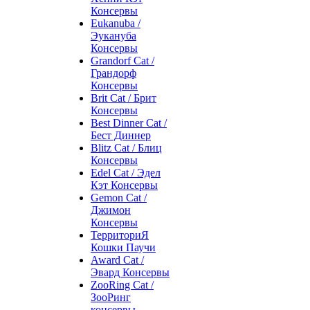
Консервы
Eukanuba /
Эукануба
Консервы
Grandorf Cat /
Грандорф
Консервы
Brit Cat / Брит
Консервы
Best Dinner Cat /
Бест Диннер
Blitz Cat / Блиц
Консервы
Edel Cat / Эдел
Кэт Консервы
Gemon Cat /
Джимон
Консервы
ТерриториЯ
Кошки Паучи
Award Cat /
Эвард Консервы
ZooRing Cat /
ЗооРинг
консервы