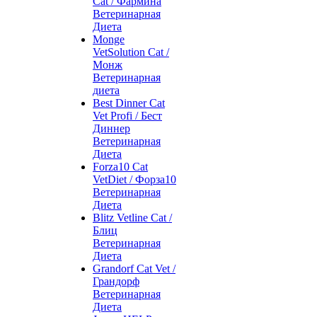
Cat / Фармина
Ветеринарная
Диета
Monge
VetSolution Cat /
Монж
Ветеринарная
диета
Best Dinner Cat
Vet Profi / Бест
Диннер
Ветеринарная
Диета
Forza10 Cat
VetDiet / Форза10
Ветеринарная
Диета
Blitz Vetline Cat /
Блиц
Ветеринарная
Диета
Grandorf Cat Vet /
Грандорф
Ветеринарная
Диета