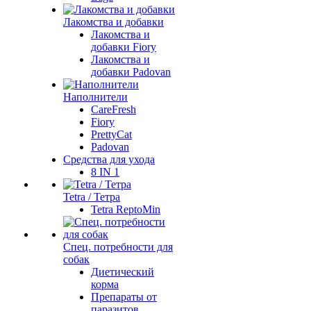
Лакомства и добавки
Лакомства и
добавки Fiory
Лакомства и
добавки Padovan
Наполнители
CareFresh
Fiory
PrettyCat
Padovan
Средства для ухода
8 IN 1
Tetra / Тетра
Tetra ReptoMin
Спец. потребности для
собак
Диетический
корма
Препараты от
паразитов