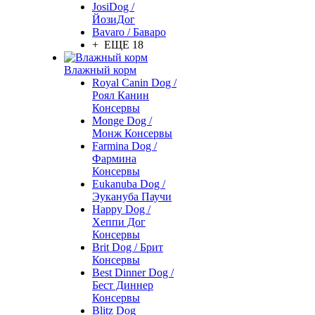
JosiDog /
ЙозиДог
Bavaro / Баваро
+ ЕЩЕ 18
Влажный корм
Royal Canin Dog /
Роял Канин
Консервы
Monge Dog /
Монж Консервы
Farmina Dog /
Фармина
Консервы
Eukanuba Dog /
Эукануба Паучи
Happy Dog /
Хеппи Дог
Консервы
Brit Dog / Брит
Консервы
Best Dinner Dog /
Бест Диннер
Консервы
Blitz Dog