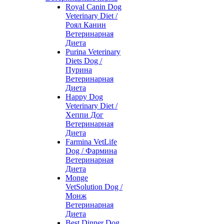
Royal Canin Dog
Veterinary Diet /
Роял Канин
Ветеринарная
Диета
Purina Veterinary
Diets Dog /
Пурина
Ветеринарная
Диета
Happy Dog
Veterinary Diet /
Хеппи Дог
Ветеринарная
Диета
Farmina VetLife
Dog / Фармина
Ветеринарная
Диета
Monge
VetSolution Dog /
Монж
Ветеринарная
Диета
Best Dinner Dog