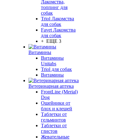
Лакомства,
топпинг для
собак
Triol Лакомства
для собак
Favet Лакомства
для собак
+ ЕЩЕ 3
Витамины
Витамины
Unitabs
Triol для собак
Витамины
Ветеринарная аптека
FrontLine (Merial)
Dog
Ошейники от
блох и клещей
Таблетки от
гельминтов
Таблетки от
глистов
Жевательные