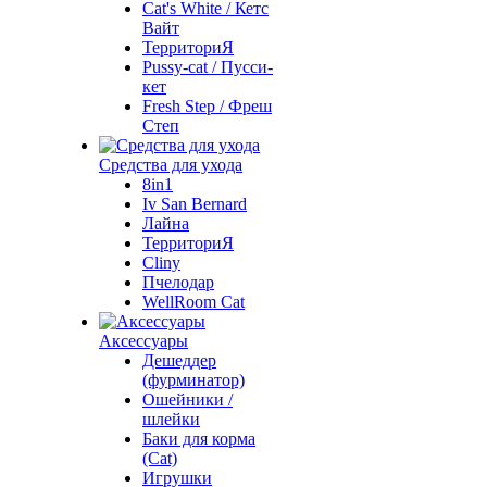
Cat's White / Кетс
Вайт
ТерриториЯ
Pussy-cat / Пусси-
кет
Fresh Step / Фреш
Степ
Средства для ухода
8in1
Iv San Bernard
Лайна
ТерриториЯ
Cliny
Пчелодар
WellRoom Cat
Аксессуары
Дешеддер
(фурминатор)
Ошейники /
шлейки
Баки для корма
(Cat)
Игрушки