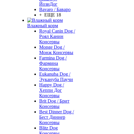
ЙозиДог
Bavaro / Баваро
+ ЕЩЕ 18
Влажный корм
Royal Canin Dog /
Роял Канин
Консервы
Monge Dog /
Монж Консервы
Farmina Dog /
Фармина
Консервы
Eukanuba Dog /
Эукануба Паучи
Happy Dog /
Хеппи Дог
Консервы
Brit Dog / Брит
Консервы
Best Dinner Dog /
Бест Диннер
Консервы
Blitz Dog
Консервы