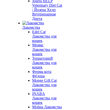
Josera HELP
Veterinary Diet Cat
/ Йозера Хелп
Ветеринарная
Диета
Лакомства
Edel Cat
Лакомства для
кошек
Мнямс
Лакомства для
кошек
ТерриториЯ
Лакомства для
кошек
Ферма кота
Фёдора
Monge Gift Cat
Лакомства для
кошек
INABA
Лакомства для
кошек
Molina Лакомства