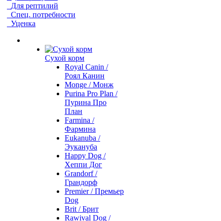
Для рептилий
Спец. потребности
Уценка
Сухой корм
Royal Canin /
Роял Канин
Monge / Монж
Purina Pro Plan /
Пурина Про
План
Farmina /
Фармина
Eukanuba /
Эукануба
Happy Dog /
Хеппи Дог
Grandorf /
Грандорф
Premier / Премьер
Dog
Brit / Брит
Rawival Dog /