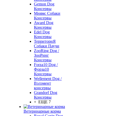
Gemon Dog
Консервы
Мнямс Собаки
Консервы
Award Dog
Консервы
Edel Dog
Консервы
ТерриториЯ
Собаки Паучи
ZooRing Dog /
ЗооРинг
Консервы
Forza10 Dog /
Форза10
Консервы
Wellement Dog /
Вэлэмент
консервы
Grandorf Dog
Консервы
+ ЕЩЕ 7
Ветеринарные корма
Royal Canin Dog