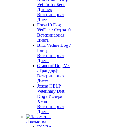
Vet Profi / Бест
Диннер
Ветеринарная
Диета
Forza10 Dog
VetDiet / Форза10
Ветеринарная
Диета
Blitz Vetline Dog /
Блиц
Ветеринарная
Диета
Grandorf Dog Vet
/ Грандорф
Ветеринарная
Диета
Josera HELP
Veterinary Diet
Dog / Йозера
Хелп
Ветеринарная
Диета
Лакомства
INABA