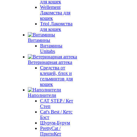
для кошек
Wellement
Лакомства для
кошек
Triol Лакомства
для кошек
Витамины
Витамины
Unitabs
Ветеринарная аптека
Средства от
клещей, блох и
гельминтов для
кошек
Наполнители
CAT STEP / Кет
Степ
Cat's Best / Кетс
Бэст
Шурум-Бурум
PrettyCat /
ПритиКет