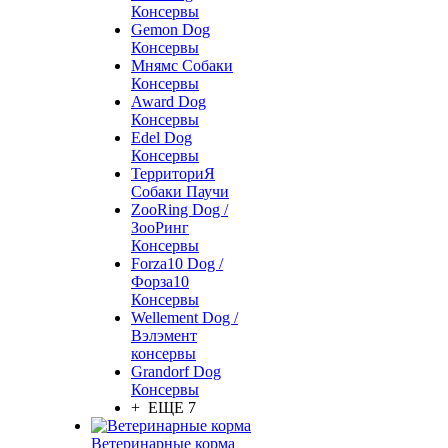
Консервы
Gemon Dog
Консервы
Мнямс Собаки
Консервы
Award Dog
Консервы
Edel Dog
Консервы
ТерриториЯ
Собаки Паучи
ZooRing Dog /
ЗооРинг
Консервы
Forza10 Dog /
Форза10
Консервы
Wellement Dog /
Вэлэмент
консервы
Grandorf Dog
Консервы
+ ЕЩЕ 7
Ветеринарные корма