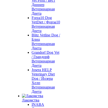
Vet Profi / Бест
Диннер
Ветеринарная
Диета
Forza10 Dog
VetDiet / Форза10
Ветеринарная
Диета
Blitz Vetline Dog /
Блиц
Ветеринарная
Диета
Grandorf Dog Vet
/ Грандорф
Ветеринарная
Диета
Josera HELP
Veterinary Diet
Dog / Йозера
Хелп
Ветеринарная
Диета
Лакомства
INABA