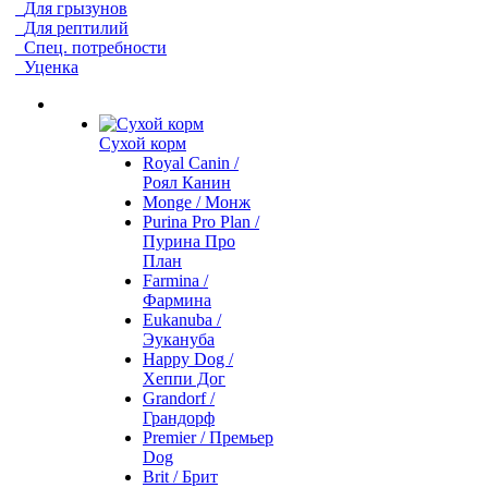
Для грызунов
Для рептилий
Спец. потребности
Уценка
Сухой корм
Royal Canin /
Роял Канин
Monge / Монж
Purina Pro Plan /
Пурина Про
План
Farmina /
Фармина
Eukanuba /
Эукануба
Happy Dog /
Хеппи Дог
Grandorf /
Грандорф
Premier / Премьер
Dog
Brit / Брит