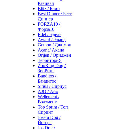
Равивал
Blitz / Блиц
Best Dinner / Бест
Диннер
FORZA10 /
Форза10
Edel / Эдель
Award / Эвард
Gemon / Джимон
Acana/ Акана
Orijen / Ориджен
ТерриториЯ
ZooRing Dog /
ЗооРинг
Banditos /
Бандитос
Sirius / Сириус
AJO / Айо
Wellement /
Вэлэмент
Top Sprint / Топ
Спринт
Josera Dog /
Йозера
JosiDog /