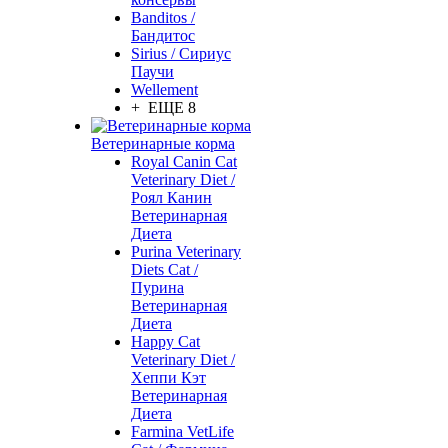
Banditos /
Бандитос
Sirius / Сириус
Паучи
Wellement
+ ЕЩЕ 8
Ветеринарные корма
Royal Canin Cat
Veterinary Diet /
Роял Канин
Ветеринарная
Диета
Purina Veterinary
Diets Cat /
Пурина
Ветеринарная
Диета
Happy Cat
Veterinary Diet /
Хеппи Кэт
Ветеринарная
Диета
Farmina VetLife