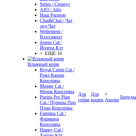
Sirius / Сириус
AJO / Айо
Наш Рацион
Chat&Chat / Чат
энд Чат
Wellement /
Вэллэмент
Josera Cat /
Йозера Кэт
+ ЕЩЕ 16
Влажный корм
Royal Canin Cat /
Роял Канин
Консервы
Monge Cat /
Монж Консервы
Для
Для
Purina Pro Plan
Бренды
собак
кошек
Акции
Cat / Пурина Про
План Консервы
Farmina Cat /
Фармина
Консервы
Happy Cat /
Хеппи Кэт