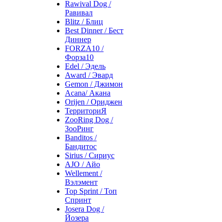
Rawival Dog /
Равивал
Blitz / Блиц
Best Dinner / Бест
Диннер
FORZA10 /
Форза10
Edel / Эдель
Award / Эвард
Gemon / Джимон
Acana/ Акана
Orijen / Ориджен
ТерриториЯ
ZooRing Dog /
ЗооРинг
Banditos /
Бандитос
Sirius / Сириус
AJO / Айо
Wellement /
Вэлэмент
Top Sprint / Топ
Спринт
Josera Dog /
Йозера