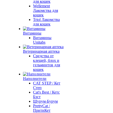
для кошек
Wellement
Лакомства для
кошек
Triol Лакомства
для кошек
Витамины
Витамины
Unitabs
Ветеринарная аптека
Средства от
клещей, блох и
гельминтов для
кошек
Наполнители
CAT STEP / Кет
Степ
Cat's Best / Кетс
Бэст
Шурум-Бурум
PrettyCat /
ПритиКет