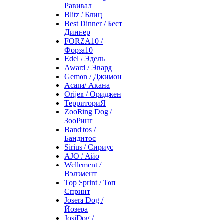
Равивал
Blitz / Блиц
Best Dinner / Бест
Диннер
FORZA10 /
Форза10
Edel / Эдель
Award / Эвард
Gemon / Джимон
Acana/ Акана
Orijen / Ориджен
ТерриториЯ
ZooRing Dog /
ЗооРинг
Banditos /
Бандитос
Sirius / Сириус
AJO / Айо
Wellement /
Вэлэмент
Top Sprint / Топ
Спринт
Josera Dog /
Йозера
JosiDog /