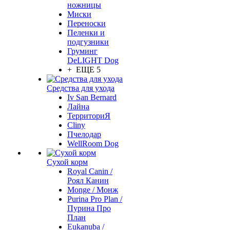
ножницы
Миски
Переноски
Пеленки и
подгузники
Груминг
DeLIGHT Dog
+ ЕЩЕ 5
Средства для ухода
Iv San Bernard
Лайна
ТерриториЯ
Cliny
Пчелодар
WellRoom Dog
Сухой корм
Royal Canin /
Роял Канин
Monge / Монж
Purina Pro Plan /
Пурина Про
План
Eukanuba /