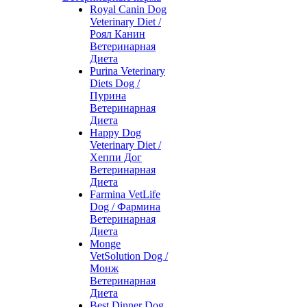
Royal Canin Dog
Veterinary Diet /
Роял Канин
Ветеринарная
Диета
Purina Veterinary
Diets Dog /
Пурина
Ветеринарная
Диета
Happy Dog
Veterinary Diet /
Хеппи Дог
Ветеринарная
Диета
Farmina VetLife
Dog / Фармина
Ветеринарная
Диета
Monge
VetSolution Dog /
Монж
Ветеринарная
Диета
Best Dinner Dog