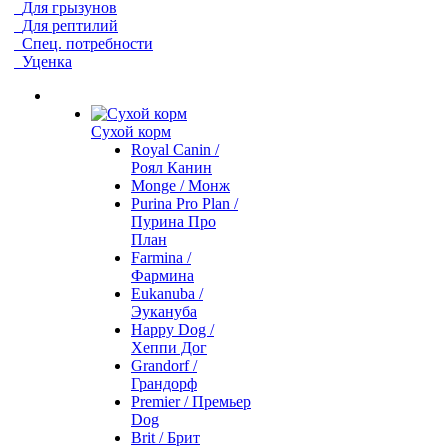
Для грызунов
Для рептилий
Спец. потребности
Уценка
Сухой корм
Royal Canin /
Роял Канин
Monge / Монж
Purina Pro Plan /
Пурина Про
План
Farmina /
Фармина
Eukanuba /
Эукануба
Happy Dog /
Хеппи Дог
Grandorf /
Грандорф
Premier / Премьер
Dog
Brit / Брит