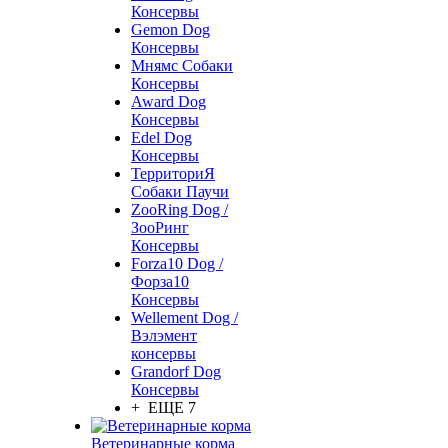
Консервы
Gemon Dog
Консервы
Мнямс Собаки
Консервы
Award Dog
Консервы
Edel Dog
Консервы
ТерриториЯ
Собаки Паучи
ZooRing Dog /
ЗооРинг
Консервы
Forza10 Dog /
Форза10
Консервы
Wellement Dog /
Вэлэмент
консервы
Grandorf Dog
Консервы
+ ЕЩЕ 7
Ветеринарные корма