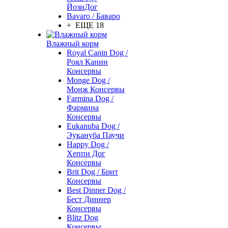
ЙозиДог
Bavaro / Баваро
+ ЕЩЕ 18
Влажный корм
Royal Canin Dog /
Роял Канин
Консервы
Monge Dog /
Монж Консервы
Farmina Dog /
Фармина
Консервы
Eukanuba Dog /
Эукануба Паучи
Happy Dog /
Хеппи Дог
Консервы
Brit Dog / Брит
Консервы
Best Dinner Dog /
Бест Диннер
Консервы
Blitz Dog
Консервы