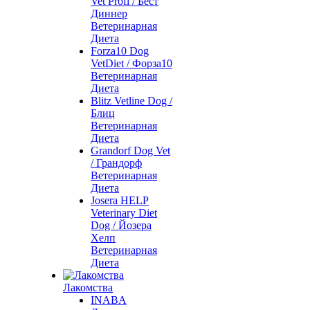
Vet Profi / Бест
Диннер
Ветеринарная
Диета
Forza10 Dog
VetDiet / Форза10
Ветеринарная
Диета
Blitz Vetline Dog /
Блиц
Ветеринарная
Диета
Grandorf Dog Vet
/ Грандорф
Ветеринарная
Диета
Josera HELP
Veterinary Diet
Dog / Йозера
Хелп
Ветеринарная
Диета
Лакомства
INABA