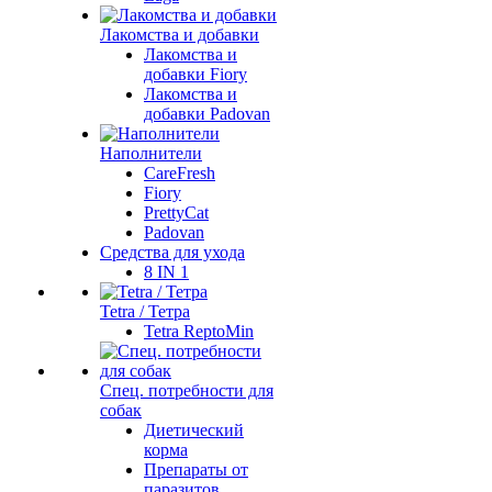
Лакомства и добавки
Лакомства и
добавки Fiory
Лакомства и
добавки Padovan
Наполнители
CareFresh
Fiory
PrettyCat
Padovan
Средства для ухода
8 IN 1
Tetra / Тетра
Tetra ReptoMin
Спец. потребности для
собак
Диетический
корма
Препараты от
паразитов