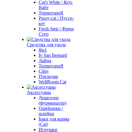
Cat's White / Кетс
Вайт
ТерриториЯ
Pussy-cat / Пусси-
кет
Fresh Step / Фреш
Степ
Средства для ухода
8in1
Iv San Bernard
Лайна
ТерриториЯ
Cliny
Пчелодар
WellRoom Cat
Аксессуары
Дешеддер
(фурминатор)
Ошейники /
шлейки
Баки для корма
(Cat)
Игрушки