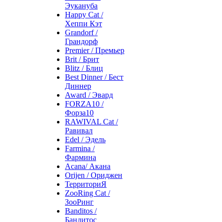
Эукануба
Happy Cat /
Хеппи Кэт
Grandorf /
Грандорф
Premier / Премьер
Brit / Брит
Blitz / Блиц
Best Dinner / Бест
Диннер
Award / Эвард
FORZA10 /
Форза10
RAWIVAL Cat /
Равивал
Edel / Эдель
Farmina /
Фармина
Acana/ Акана
Orijen / Ориджен
ТерриториЯ
ZooRing Cat /
ЗооРинг
Banditos /
Бандитос