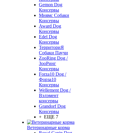
Gemon Dog
Консервы
Мнямс Собаки
Консервы
Award Dog
Консервы
Edel Dog
Консервы
ТерриториЯ
Собаки Паучи
ZooRing Dog /
ЗооРинг
Консервы
Forza10 Dog /
Форза10
Консервы
Wellement Dog /
Вэлэмент
консервы
Grandorf Dog
Консервы
+ ЕЩЕ 7
Ветеринарные корма
Royal Canin Dog