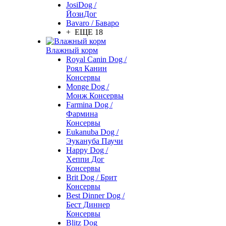
JosiDog /
ЙозиДог
Bavaro / Баваро
+ ЕЩЕ 18
Влажный корм
Royal Canin Dog /
Роял Канин
Консервы
Monge Dog /
Монж Консервы
Farmina Dog /
Фармина
Консервы
Eukanuba Dog /
Эукануба Паучи
Happy Dog /
Хеппи Дог
Консервы
Brit Dog / Брит
Консервы
Best Dinner Dog /
Бест Диннер
Консервы
Blitz Dog