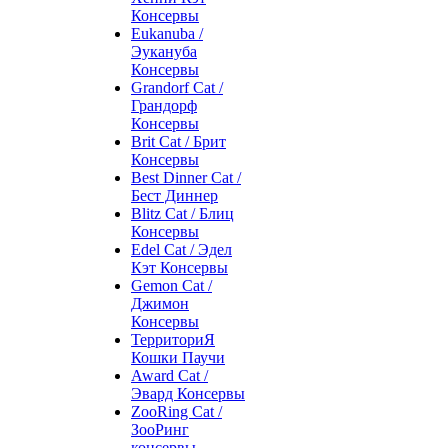
Консервы
Eukanuba /
Эукануба
Консервы
Grandorf Cat /
Грандорф
Консервы
Brit Cat / Брит
Консервы
Best Dinner Cat /
Бест Диннер
Blitz Cat / Блиц
Консервы
Edel Cat / Эдел
Кэт Консервы
Gemon Cat /
Джимон
Консервы
ТерриториЯ
Кошки Паучи
Award Cat /
Эвард Консервы
ZooRing Cat /
ЗооРинг
консервы