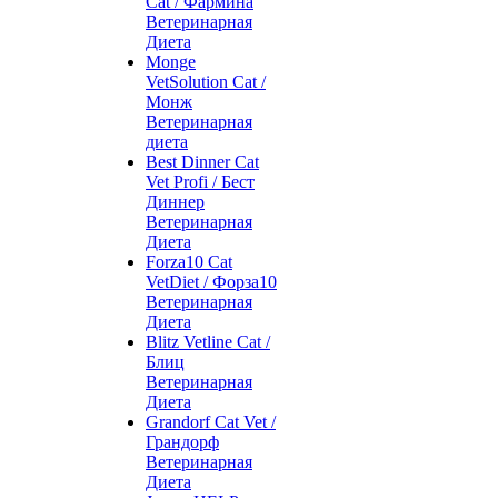
Cat / Фармина
Ветеринарная
Диета
Monge
VetSolution Cat /
Монж
Ветеринарная
диета
Best Dinner Cat
Vet Profi / Бест
Диннер
Ветеринарная
Диета
Forza10 Cat
VetDiet / Форза10
Ветеринарная
Диета
Blitz Vetline Cat /
Блиц
Ветеринарная
Диета
Grandorf Cat Vet /
Грандорф
Ветеринарная
Диета