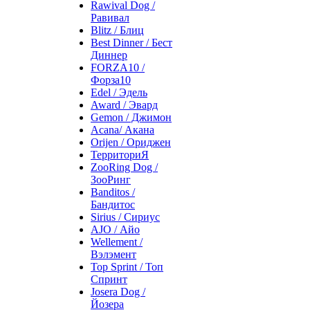
Rawival Dog /
Равивал
Blitz / Блиц
Best Dinner / Бест
Диннер
FORZA10 /
Форза10
Edel / Эдель
Award / Эвард
Gemon / Джимон
Acana/ Акана
Orijen / Ориджен
ТерриториЯ
ZooRing Dog /
ЗооРинг
Banditos /
Бандитос
Sirius / Сириус
AJO / Айо
Wellement /
Вэлэмент
Top Sprint / Топ
Спринт
Josera Dog /
Йозера