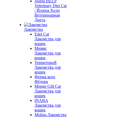
Josera HELP
Veterinary Diet Cat
/ Йозера Хелп
Ветеринарная
Диета
Лакомства
Edel Cat
Лакомства для
кошек
Мнямс
Лакомства для
кошек
ТерриториЯ
Лакомства для
кошек
Ферма кота
Фёдора
Monge Gift Cat
Лакомства для
кошек
INABA
Лакомства для
кошек
Molina Лакомства