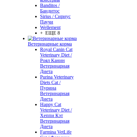
Banditos /
Бандитос
Sirius / Сириус
Паучи
Wellement
+ ЕЩЕ 8
Ветеринарные корма
Royal Canin Cat
Veterinary Diet /
Роял Канин
Ветеринарная
Диета
Purina Veterinary
Diets Cat /
Пурина
Ветеринарная
Диета
Happy Cat
Veterinary Diet /
Хеппи Кэт
Ветеринарная
Диета
Farmina VetLife