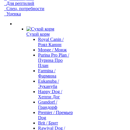
Для рептилий
Спец. потребности
Уценка
Сухой корм
Royal Canin /
Роял Канин
Monge / Монж
Purina Pro Plan /
Пурина Про
План
Farmina /
Фармина
Eukanuba /
Эукануба
Happy Dog /
Хеппи Дог
Grandorf /
Грандорф
Premier / Премьер
Dog
Brit / Брит
Rawival Dog /