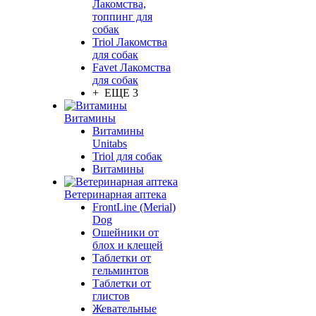
Лакомства,
топпинг для
собак
Triol Лакомства
для собак
Favet Лакомства
для собак
+ ЕЩЕ 3
Витамины
Витамины
Unitabs
Triol для собак
Витамины
Ветеринарная аптека
FrontLine (Merial)
Dog
Ошейники от
блох и клещей
Таблетки от
гельминтов
Таблетки от
глистов
Жевательные