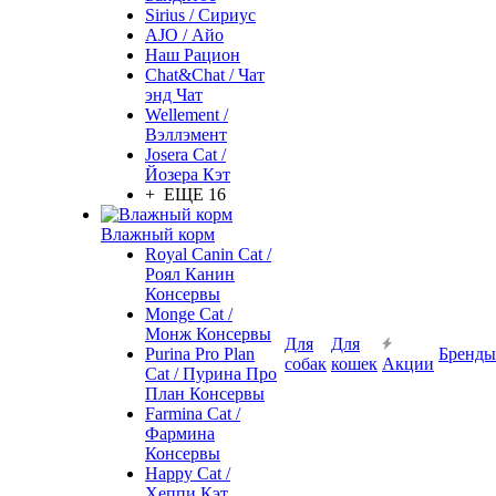
Sirius / Сириус
AJO / Айо
Наш Рацион
Chat&Chat / Чат
энд Чат
Wellement /
Вэллэмент
Josera Cat /
Йозера Кэт
+ ЕЩЕ 16
Влажный корм
Royal Canin Cat /
Роял Канин
Консервы
Monge Cat /
Монж Консервы
Для
Для
Purina Pro Plan
Бренды
собак
кошек
Акции
Cat / Пурина Про
План Консервы
Farmina Cat /
Фармина
Консервы
Happy Cat /
Хеппи Кэт