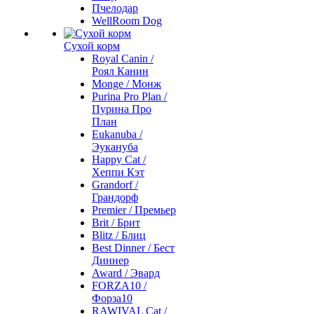
Пчелодар
WellRoom Dog
Сухой корм
Royal Canin /
Роял Канин
Monge / Монж
Purina Pro Plan /
Пурина Про
План
Eukanuba /
Эукануба
Happy Cat /
Хеппи Кэт
Grandorf /
Грандорф
Premier / Премьер
Brit / Брит
Blitz / Блиц
Best Dinner / Бест
Диннер
Award / Эвард
FORZA10 /
Форза10
RAWIVAL Cat /