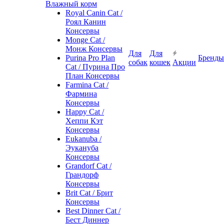
Влажный корм
Royal Canin Cat /
Роял Канин
Консервы
Monge Cat /
Монж Консервы
Для
Для
Purina Pro Plan
Бренды
собак
кошек
Акции
Cat / Пурина Про
План Консервы
Farmina Cat /
Фармина
Консервы
Happy Cat /
Хеппи Кэт
Консервы
Eukanuba /
Эукануба
Консервы
Grandorf Cat /
Грандорф
Консервы
Brit Cat / Брит
Консервы
Best Dinner Cat /
Бест Диннер