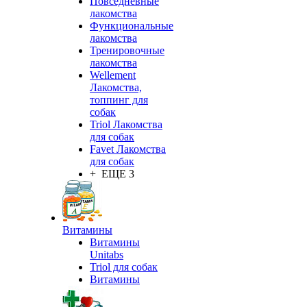
Повседневные
лакомства
Функциональные
лакомства
Тренировочные
лакомства
Wellement
Лакомства,
топпинг для
собак
Triol Лакомства
для собак
Favet Лакомства
для собак
+ ЕЩЕ 3
Витамины
Витамины
Unitabs
Triol для собак
Витамины