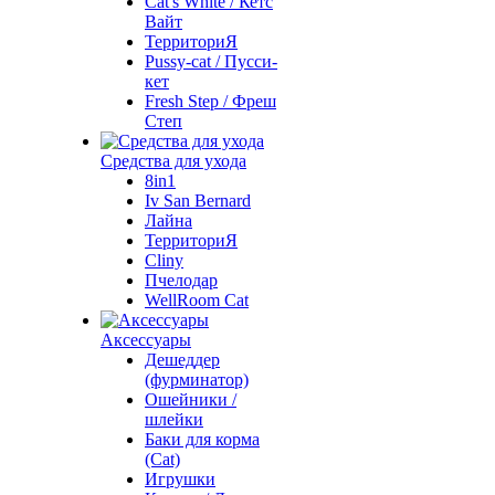
Cat's White / Кетс
Вайт
ТерриториЯ
Pussy-cat / Пусси-
кет
Fresh Step / Фреш
Степ
Средства для ухода
8in1
Iv San Bernard
Лайна
ТерриториЯ
Cliny
Пчелодар
WellRoom Cat
Аксессуары
Дешеддер
(фурминатор)
Ошейники /
шлейки
Баки для корма
(Cat)
Игрушки