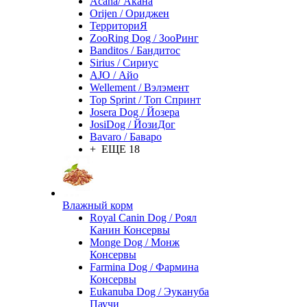
Acana/ Акана
Orijen / Ориджен
ТерриториЯ
ZooRing Dog / ЗооРинг
Banditos / Бандитос
Sirius / Сириус
AJO / Айо
Wellement / Вэлэмент
Top Sprint / Топ Спринт
Josera Dog / Йозера
JosiDog / ЙозиДог
Bavaro / Баваро
+ ЕЩЕ 18
Влажный корм
Royal Canin Dog / Роял
Канин Консервы
Monge Dog / Монж
Консервы
Farmina Dog / Фармина
Консервы
Eukanuba Dog / Эукануба
Паучи