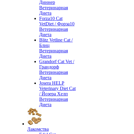
Диннер
Ветеринарная
Диета
Forza10 Cat
VetDiet / Форза10
Ветеринарная
Диета
Blitz Vetline Cat /
Блиц
Ветеринарная
Диета
Grandorf Cat Vet /
Грандорф
Ветеринарная
Диета
Josera HELP
Veterinary Diet Cat
/ Йозера Хелп
Ветеринарная
Диета
Лакомства