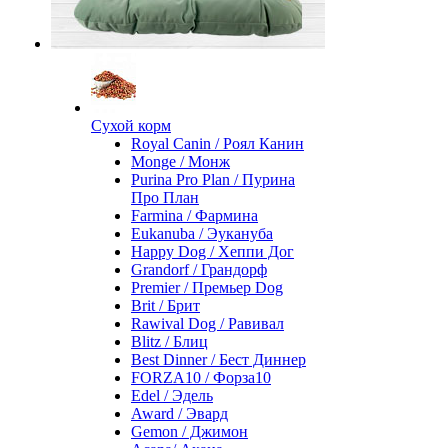
Сухой корм
Royal Canin / Роял Канин
Monge / Монж
Purina Pro Plan / Пурина
Про План
Farmina / Фармина
Eukanuba / Эукануба
Happy Dog / Хеппи Дог
Grandorf / Грандорф
Premier / Премьер Dog
Brit / Брит
Rawival Dog / Равивал
Blitz / Блиц
Best Dinner / Бест Диннер
FORZA10 / Форза10
Edel / Эдель
Award / Эвард
Gemon / Джимон