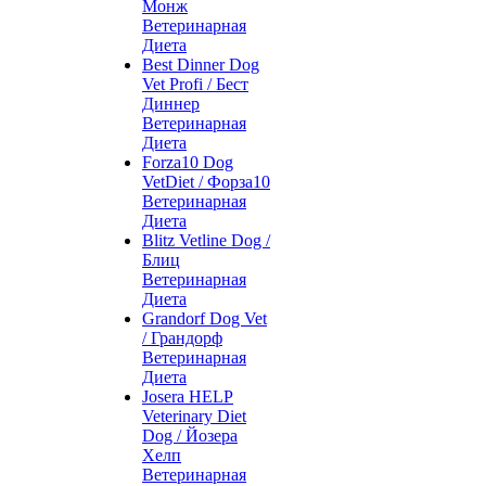
Монж
Ветеринарная
Диета
Best Dinner Dog
Vet Profi / Бест
Диннер
Ветеринарная
Диета
Forza10 Dog
VetDiet / Форза10
Ветеринарная
Диета
Blitz Vetline Dog /
Блиц
Ветеринарная
Диета
Grandorf Dog Vet
/ Грандорф
Ветеринарная
Диета
Josera HELP
Veterinary Diet
Dog / Йозера
Хелп
Ветеринарная