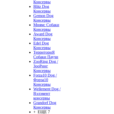
Консервы
Blitz Dog
Консервы
Gemon Dog
Консервы
Мнямс Собаки
Консервы
Award Dog
Консервы
Edel Dog
Консервы
ТерриториЯ
Собаки Паучи
ZooRing Dog /
ЗооРинг
Консервы
Forza10 Dog /
Форза10
Консервы
Wellement Dog /
Вэлэмент
консервы
Grandorf Dog
Консервы
+ ЕЩЕ 7