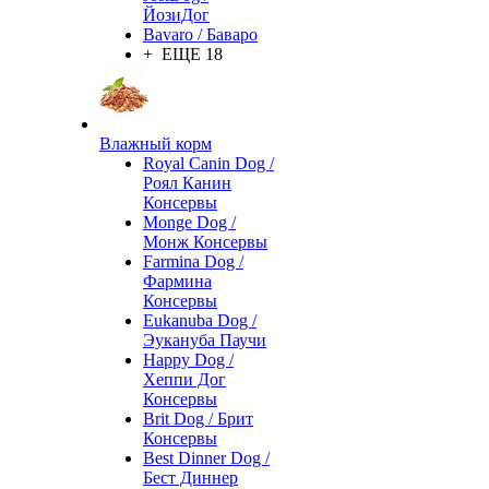
ЙозиДог
Bavaro / Баваро
+ ЕЩЕ 18
Влажный корм
Royal Canin Dog /
Роял Канин
Консервы
Monge Dog /
Монж Консервы
Farmina Dog /
Фармина
Консервы
Eukanuba Dog /
Эукануба Паучи
Happy Dog /
Хеппи Дог
Консервы
Brit Dog / Брит
Консервы
Best Dinner Dog /
Бест Диннер