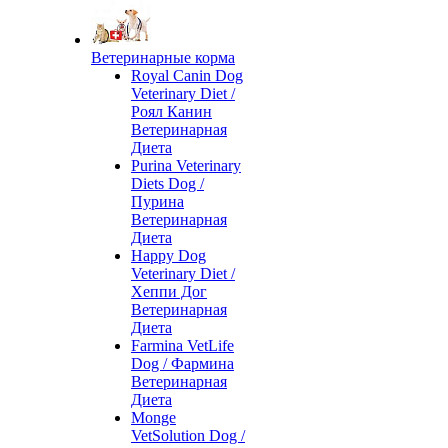
Ветеринарные корма
Royal Canin Dog
Veterinary Diet /
Роял Канин
Ветеринарная
Диета
Purina Veterinary
Diets Dog /
Пурина
Ветеринарная
Диета
Happy Dog
Veterinary Diet /
Хеппи Дог
Ветеринарная
Диета
Farmina VetLife
Dog / Фармина
Ветеринарная
Диета
Monge
VetSolution Dog /