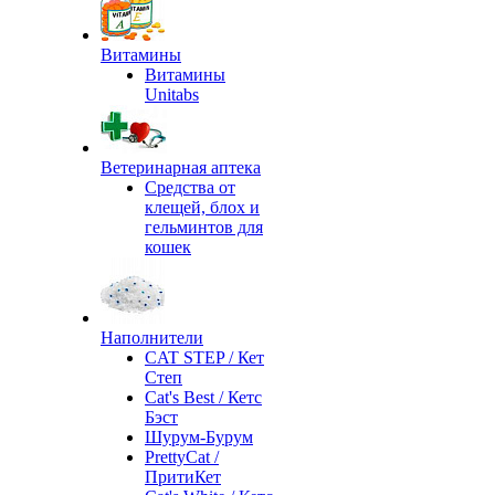
Витамины
Витамины
Unitabs
Ветеринарная аптека
Средства от
клещей, блох и
гельминтов для
кошек
Наполнители
CAT STEP / Кет
Степ
Cat's Best / Кетс
Бэст
Шурум-Бурум
PrettyCat /
ПритиКет