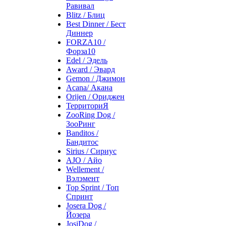
Равивал
Blitz / Блиц
Best Dinner / Бест
Диннер
FORZA10 /
Форза10
Edel / Эдель
Award / Эвард
Gemon / Джимон
Acana/ Акана
Orijen / Ориджен
ТерриториЯ
ZooRing Dog /
ЗооРинг
Banditos /
Бандитос
Sirius / Сириус
AJO / Айо
Wellement /
Вэлэмент
Top Sprint / Топ
Спринт
Josera Dog /
Йозера
JosiDog /