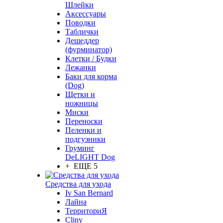
Шлейки
Аксессуары
Поводки
Таблички
Дешеддер
(фурминатор)
Клетки / Будки
Лежанки
Баки для корма
(Dog)
Щетки и
ножницы
Миски
Переноски
Пеленки и
подгузники
Груминг
DeLIGHT Dog
+ ЕЩЕ 5
Средства для ухода
Iv San Bernard
Лайна
ТерриториЯ
Cliny