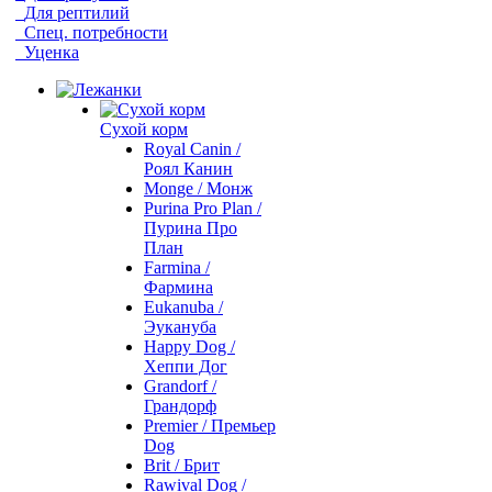
Для рептилий
Спец. потребности
Уценка
Сухой корм
Royal Canin /
Роял Канин
Monge / Монж
Purina Pro Plan /
Пурина Про
План
Farmina /
Фармина
Eukanuba /
Эукануба
Happy Dog /
Хеппи Дог
Grandorf /
Грандорф
Premier / Премьер
Dog
Brit / Брит
Rawival Dog /