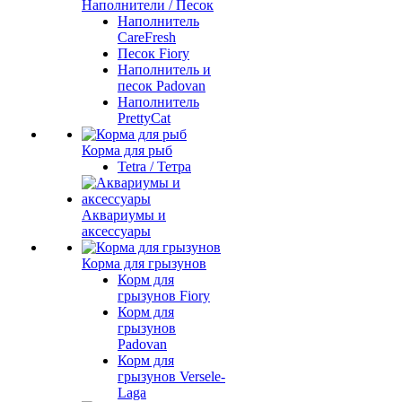
Наполнители / Песок
Наполнитель
CareFresh
Песок Fiory
Наполнитель и
песок Padovan
Наполнитель
PrettyCat
Корма для рыб
Tetra / Тетра
Аквариумы и
аксессуары
Корма для грызунов
Корм для
грызунов Fiory
Корм для
грызунов
Padovan
Корм для
грызунов Versele-
Laga