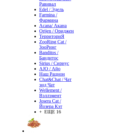
Равивал
Edel / Эдель
Farmina /
Фармина
Acana/ Акана
Orijen / Ориджен
ТерриториЯ
ZooRing Cat /
ЗооРинг
Banditos /
Бандитос
Sirius / Сириус
AJO / Айо
Наш Рацион
Chat&Chat / Чат
энд Чат
Wellement /
Вэллэмент
Josera Cat /
Йозера Кэт
+ ЕЩЕ 16