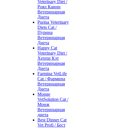
Veterinary Diet /
Роял Канин
Ветеринарная
Диета
Purina Veterinary
Diets Cat /
Пурина
Ветеринарная
Диета
Happy Cat
Veterinary Diet /
Хеппи Кэт
Ветеринарная
Диета
Farmina VetLife
Cat / Фармина
Ветеринарная
Диета
Monge
VetSolution Cat /
Монж
Ветеринарная
диета
Best Dinner Cat
Vet Profi / Бест