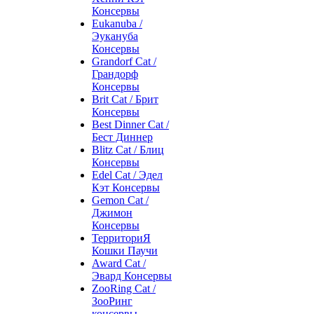
Консервы
Eukanuba /
Эукануба
Консервы
Grandorf Cat /
Грандорф
Консервы
Brit Cat / Брит
Консервы
Best Dinner Cat /
Бест Диннер
Blitz Cat / Блиц
Консервы
Edel Cat / Эдел
Кэт Консервы
Gemon Cat /
Джимон
Консервы
ТерриториЯ
Кошки Паучи
Award Cat /
Эвард Консервы
ZooRing Cat /
ЗооРинг
консервы