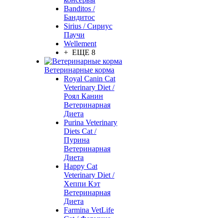
Banditos /
Бандитос
Sirius / Сириус
Паучи
Wellement
+ ЕЩЕ 8
Ветеринарные корма
Royal Canin Cat
Veterinary Diet /
Роял Канин
Ветеринарная
Диета
Purina Veterinary
Diets Cat /
Пурина
Ветеринарная
Диета
Happy Cat
Veterinary Diet /
Хеппи Кэт
Ветеринарная
Диета
Farmina VetLife