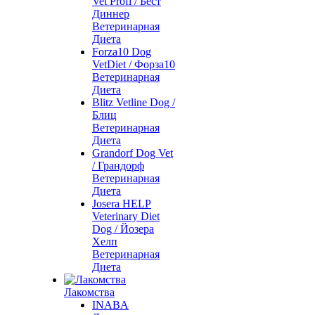
Vet Profi / Бест
Диннер
Ветеринарная
Диета
Forza10 Dog
VetDiet / Форза10
Ветеринарная
Диета
Blitz Vetline Dog /
Блиц
Ветеринарная
Диета
Grandorf Dog Vet
/ Грандорф
Ветеринарная
Диета
Josera HELP
Veterinary Diet
Dog / Йозера
Хелп
Ветеринарная
Диета
Лакомства
INABA