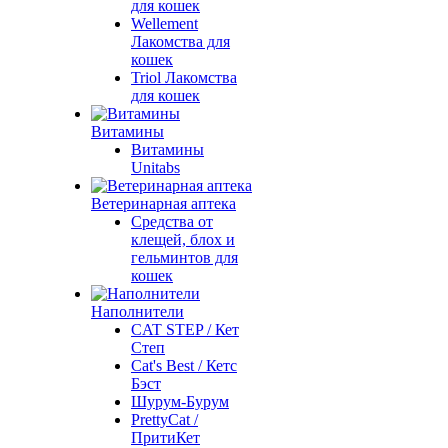
для кошек
Wellement
Лакомства для
кошек
Triol Лакомства
для кошек
Витамины
Витамины
Unitabs
Ветеринарная аптека
Средства от
клещей, блох и
гельминтов для
кошек
Наполнители
CAT STEP / Кет
Степ
Cat's Best / Кетс
Бэст
Шурум-Бурум
PrettyCat /
ПритиКет