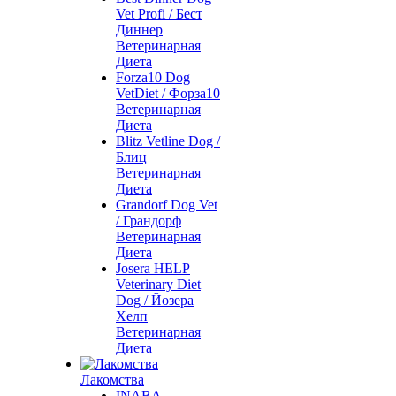
Vet Profi / Бест
Диннер
Ветеринарная
Диета
Forza10 Dog
VetDiet / Форза10
Ветеринарная
Диета
Blitz Vetline Dog /
Блиц
Ветеринарная
Диета
Grandorf Dog Vet
/ Грандорф
Ветеринарная
Диета
Josera HELP
Veterinary Diet
Dog / Йозера
Хелп
Ветеринарная
Диета
Лакомства
INABA