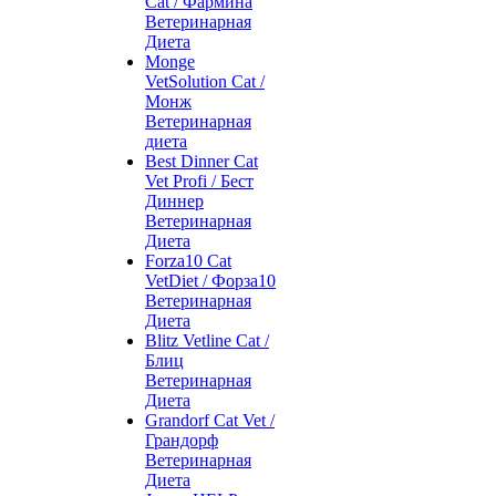
Cat / Фармина
Ветеринарная
Диета
Monge
VetSolution Cat /
Монж
Ветеринарная
диета
Best Dinner Cat
Vet Profi / Бест
Диннер
Ветеринарная
Диета
Forza10 Cat
VetDiet / Форза10
Ветеринарная
Диета
Blitz Vetline Cat /
Блиц
Ветеринарная
Диета
Grandorf Cat Vet /
Грандорф
Ветеринарная
Диета