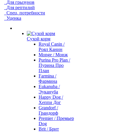
Для грызунов
Для рептилий
Спец. потребности
Уценка
Сухой корм
Royal Canin /
Роял Канин
Monge / Монж
Purina Pro Plan /
Пурина Про
План
Farmina /
Фармина
Eukanuba /
Эукануба
Happy Dog /
Хеппи Дог
Grandorf /
Грандорф
Premier / Премьер
Dog
Brit / Брит