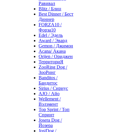
Равивал
Blitz / Блиц
Best Dinner / Бест
Диннер
FORZA10 /
Форза10
Edel / Эдель
Award / Эвард
Gemon / Джимон
Acana/ Акана
Orijen / Ориджен
ТерриториЯ
ZooRing Dog /
ЗооРинг
Banditos /
Бандитос
Sirius / Сириус
AJO / Айо
Wellement /
Вэлэмент
Top Sprint / Топ
Спринт
Josera Dog /
Йозера
JosiDog /