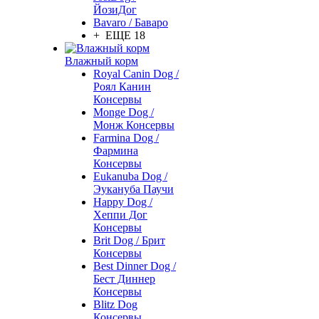
ЙозиДог
Bavaro / Баваро
+ ЕЩЕ 18
Влажный корм
Royal Canin Dog /
Роял Канин
Консервы
Monge Dog /
Монж Консервы
Farmina Dog /
Фармина
Консервы
Eukanuba Dog /
Эукануба Паучи
Happy Dog /
Хеппи Дог
Консервы
Brit Dog / Брит
Консервы
Best Dinner Dog /
Бест Диннер
Консервы
Blitz Dog
Консервы