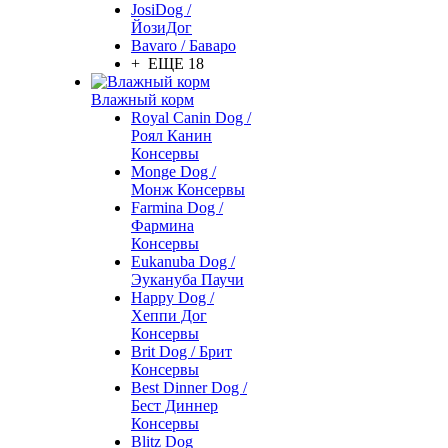
JosiDog /
ЙозиДог
Bavaro / Баваро
+ ЕЩЕ 18
Влажный корм
Royal Canin Dog /
Роял Канин
Консервы
Monge Dog /
Монж Консервы
Farmina Dog /
Фармина
Консервы
Eukanuba Dog /
Эукануба Паучи
Happy Dog /
Хеппи Дог
Консервы
Brit Dog / Брит
Консервы
Best Dinner Dog /
Бест Диннер
Консервы
Blitz Dog