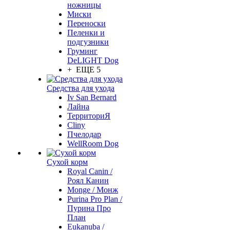
ножницы
Миски
Переноски
Пеленки и
подгузники
Груминг
DeLIGHT Dog
+ ЕЩЕ 5
Средства для ухода
Iv San Bernard
Лайна
ТерриториЯ
Cliny
Пчелодар
WellRoom Dog
Сухой корм
Royal Canin /
Роял Канин
Monge / Монж
Purina Pro Plan /
Пурина Про
План
Eukanuba /