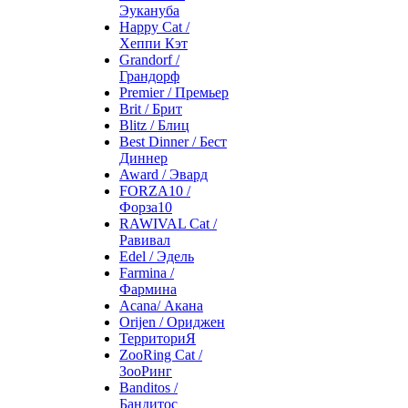
Эукануба
Happy Cat /
Хеппи Кэт
Grandorf /
Грандорф
Premier / Премьер
Brit / Брит
Blitz / Блиц
Best Dinner / Бест
Диннер
Award / Эвард
FORZA10 /
Форза10
RAWIVAL Cat /
Равивал
Edel / Эдель
Farmina /
Фармина
Acana/ Акана
Orijen / Ориджен
ТерриториЯ
ZooRing Cat /
ЗооРинг
Banditos /
Бандитос