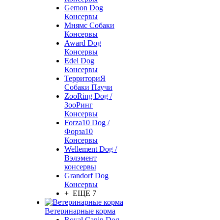
Gemon Dog
Консервы
Мнямс Собаки
Консервы
Award Dog
Консервы
Edel Dog
Консервы
ТерриториЯ
Собаки Паучи
ZooRing Dog /
ЗооРинг
Консервы
Forza10 Dog /
Форза10
Консервы
Wellement Dog /
Вэлэмент
консервы
Grandorf Dog
Консервы
+ ЕЩЕ 7
Ветеринарные корма
Royal Canin Dog