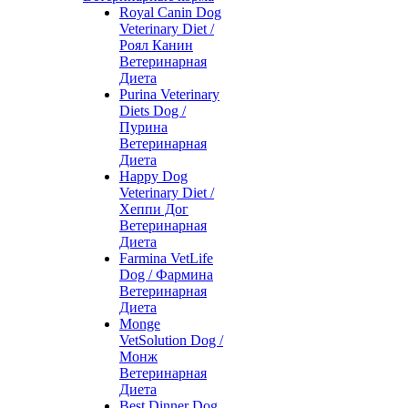
Royal Canin Dog
Veterinary Diet /
Роял Канин
Ветеринарная
Диета
Purina Veterinary
Diets Dog /
Пурина
Ветеринарная
Диета
Happy Dog
Veterinary Diet /
Хеппи Дог
Ветеринарная
Диета
Farmina VetLife
Dog / Фармина
Ветеринарная
Диета
Monge
VetSolution Dog /
Монж
Ветеринарная
Диета
Best Dinner Dog