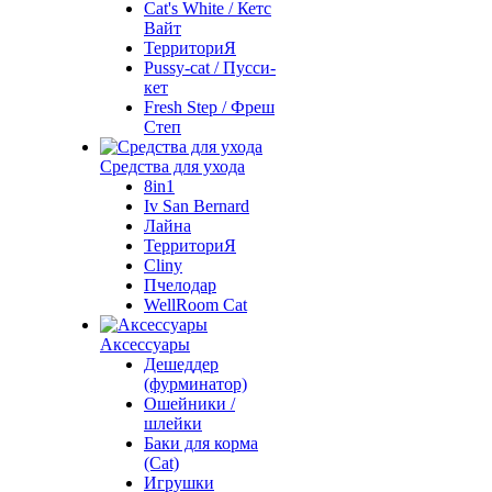
Cat's White / Кетс
Вайт
ТерриториЯ
Pussy-cat / Пусси-
кет
Fresh Step / Фреш
Степ
Средства для ухода
8in1
Iv San Bernard
Лайна
ТерриториЯ
Cliny
Пчелодар
WellRoom Cat
Аксессуары
Дешеддер
(фурминатор)
Ошейники /
шлейки
Баки для корма
(Cat)
Игрушки