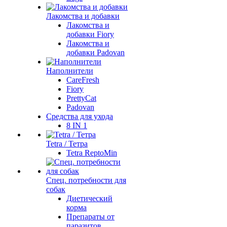
Лакомства и добавки
Лакомства и
добавки Fiory
Лакомства и
добавки Padovan
Наполнители
CareFresh
Fiory
PrettyCat
Padovan
Средства для ухода
8 IN 1
Tetra / Тетра
Tetra ReptoMin
Спец. потребности для
собак
Диетический
корма
Препараты от
паразитов