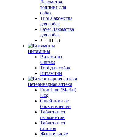
Лакомства,
топпинг для
собак
Triol Лакомства
для собак
Favet Лакомства
для собак
+ ЕЩЕ 3
Витамины
Витамины
Unitabs
Triol для собак
Витамины
Ветеринарная аптека
FrontLine (Merial)
Dog
Ошейники от
блох и клещей
Таблетки от
гельминтов
Таблетки от
глистов
Жевательные