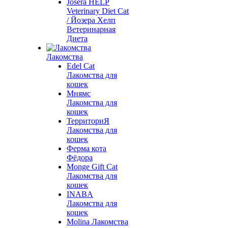
Josera HELP
Veterinary Diet Cat
/ Йозера Хелп
Ветеринарная
Диета
Лакомства
Edel Cat
Лакомства для
кошек
Мнямс
Лакомства для
кошек
ТерриториЯ
Лакомства для
кошек
Ферма кота
Фёдора
Monge Gift Cat
Лакомства для
кошек
INABA
Лакомства для
кошек
Molina Лакомства