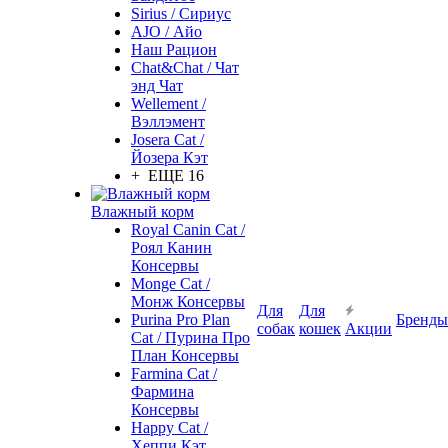
Sirius / Сириус
AJO / Айо
Наш Рацион
Chat&Chat / Чат
энд Чат
Wellement /
Вэллэмент
Josera Cat /
Йозера Кэт
+ ЕЩЕ 16
Влажный корм
Royal Canin Cat /
Роял Канин
Консервы
Monge Cat /
Монж Консервы
Для
Для
Purina Pro Plan
Бренды
собак
кошек
Акции
Cat / Пурина Про
План Консервы
Farmina Cat /
Фармина
Консервы
Happy Cat /
Хеппи Кэт