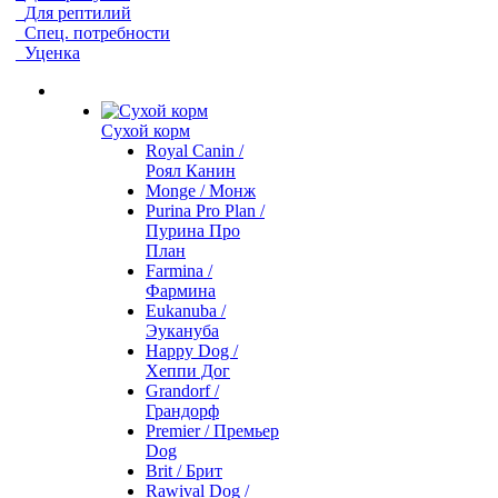
Для рептилий
Спец. потребности
Уценка
Сухой корм
Royal Canin /
Роял Канин
Monge / Монж
Purina Pro Plan /
Пурина Про
План
Farmina /
Фармина
Eukanuba /
Эукануба
Happy Dog /
Хеппи Дог
Grandorf /
Грандорф
Premier / Премьер
Dog
Brit / Брит
Rawival Dog /