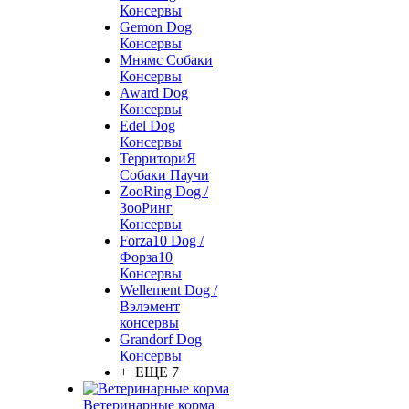
Консервы
Gemon Dog
Консервы
Мнямс Собаки
Консервы
Award Dog
Консервы
Edel Dog
Консервы
ТерриториЯ
Собаки Паучи
ZooRing Dog /
ЗооРинг
Консервы
Forza10 Dog /
Форза10
Консервы
Wellement Dog /
Вэлэмент
консервы
Grandorf Dog
Консервы
+ ЕЩЕ 7
Ветеринарные корма