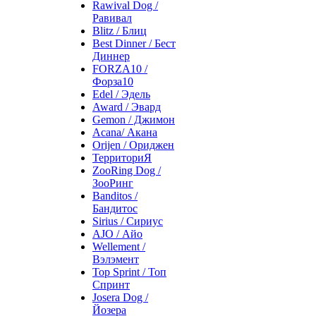
Rawival Dog /
Равивал
Blitz / Блиц
Best Dinner / Бест
Диннер
FORZA10 /
Форза10
Edel / Эдель
Award / Эвард
Gemon / Джимон
Acana/ Акана
Orijen / Ориджен
ТерриториЯ
ZooRing Dog /
ЗооРинг
Banditos /
Бандитос
Sirius / Сириус
AJO / Айо
Wellement /
Вэлэмент
Top Sprint / Топ
Спринт
Josera Dog /
Йозера